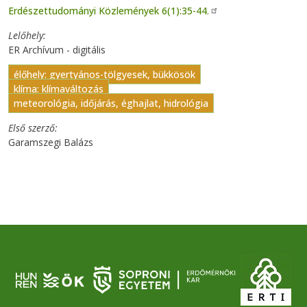
Erdészettudományi Közlemények 6(1):35-44.
Lelőhely
ER Archívum - digitális
élőhely: gyertyános-tölgyesek, bükkösök
klíma: klímaváltozás
meteorológia, időjárás, éghajlat, hidrológia
Első szerző
Garamszegi Balázs