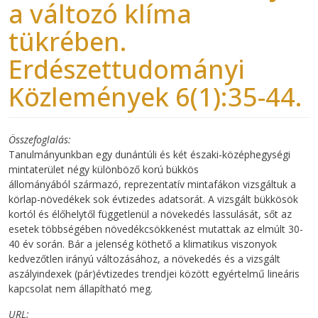
a változó klíma
tükrében.
Erdészettudományi
Közlemények 6(1):35-44.
Összefoglalás
Tanulmányunkban egy dunántúli és két északi-középhegységi
mintaterület négy különböző korú bükkös
állományából származó, reprezentatív mintafákon vizsgáltuk a
körlap-növedékek sok évtizedes adatsorát. A vizsgált bükkösök
kortól és élőhelytől függetlenül a növekedés lassulását, sőt az
esetek többségében növedékcsökkenést mutattak az elmúlt 30-
40 év során. Bár a jelenség köthető a klimatikus viszonyok
kedvezőtlen irányú változásához, a növekedés és a vizsgált
aszályindexek (pár)évtizedes trendjei között egyértelmű lineáris
kapcsolat nem állapítható meg.
URL