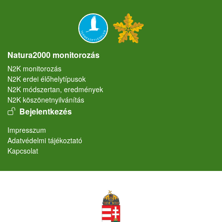
Natura2000 monitorozás
N2K monitorozás
N2K erdei élőhelytípusok
N2K módszertan, eredmények
N2K köszönetnyilvánítás
User account menu
Bejelentkezés
Lábléc
Impresszum
Adatvédelmi tájékoztató
Kapcsolat