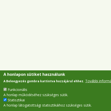
A honlapon sütiket használunk
További inform
A Beleegyezés gombra kattintva hozzájárul ehhez.
Funkcionális
A honlap működéséhez szükséges sütik.
Statisztikai
A honlap látogatottsági statisztikáihoz szükséges sütik.