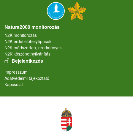
Natura2000 monitorozás
N2K monitorozás
N2K erdei élőhelytípusok
N2K módszertan, eredmények
N2K köszönetnyilvánítás
User account menu
Bejelentkezés
Lábléc
Impresszum
Adatvédelmi tájékoztató
Kapcsolat