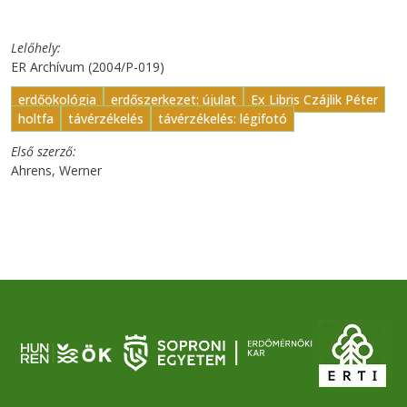
Lelőhely
ER Archívum (2004/P-019)
erdőökológia
erdőszerkezet: újulat
Ex Libris Czájlik Péter
holtfa
távérzékelés
távérzékelés: légifotó
Első szerző
Ahrens, Werner