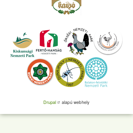
Drupal
alapú webhely