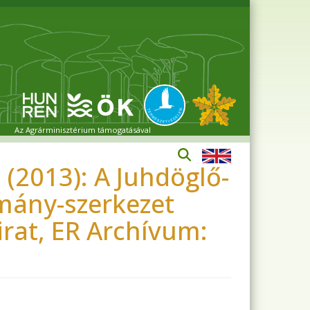
Az Agrárminisztérium támogatásával
 (2013): A Juhdöglő-
mány-szerkezet
irat, ER Archívum: