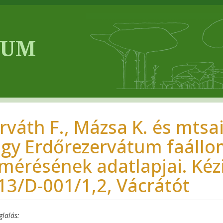
rváth F., Mázsa K. és mtsai
lgy Erdőrezervátum faállo
lmérésének adatlapjai. Kéz
13/D-001/1,2, Vácrátót
glalás