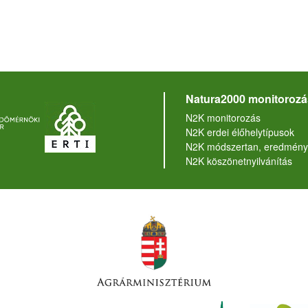
Natura2000 monitorozá
N2K monitorozás
N2K erdei élőhelytípusok
N2K módszertan, eredmény
N2K köszönetnyilvánítás