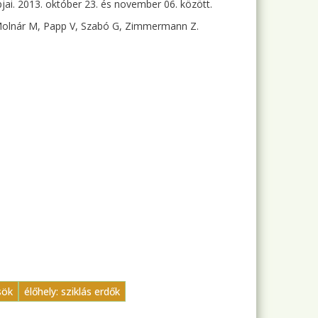
ai. 2013. október 23. és november 06. között.
 Molnár M, Papp V, Szabó G, Zimmermann Z.
sök
élőhely: sziklás erdők