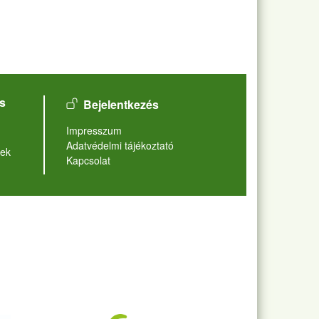
User account menu
s
Bejelentkezés
Lábléc
Impresszum
Adatvédelmi tájékoztató
ek
Kapcsolat