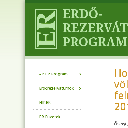
Ugrás a tartalomra
Ho
Main navigation
Az ER Program
vö
Erdőrezervátumok
fe
20
HÍREK
ER Füzetek
Összefo