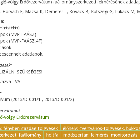
glő-völgy Erdőrezervátum faállományszerkezeti felmérésének adatlapj
: Horváth F, Mázsa K, Demeter L, Kovács B, Kútszegi G, Lukács M,
a:
+h+á+l+ó
lapok (MVP-FAÁSZ)
lapok (MVP-FAÁSZ,4F)
tlások
bescennelt adatlapok.
zések
IZÁLNI SZÜKSÉGES!
vazva - VA
y
ívum (2013/D-001/1 , 2013/D-001/2)
zervátumok
lő-völgy Erdőrezervátum
ly: fényben gazdag tölgyesek
élőhely: gyertyános-tölgyesek, bükkö
zerkezet: faállomány
holtfa
módszertan: felmérés, monitorozás