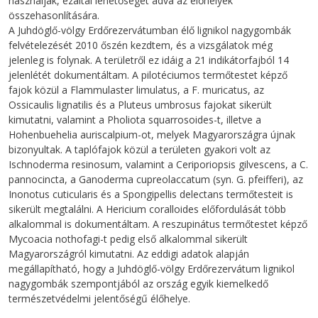
használják, ezáltal lehetőséget adva az élőhelyek
összehasonlítására.
A Juhdöglő-völgy Erdőrezervátumban élő lignikol nagygombák
felvételezését 2010 őszén kezdtem, és a vizsgálatok még
jelenleg is folynak. A területről ez idáig a 21 indikátorfajból 14
jelenlétét dokumentáltam. A pilotéciumos termőtestet képző
fajok közül a Flammulaster limulatus, a F. muricatus, az
Ossicaulis lignatilis és a Pluteus umbrosus fajokat sikerült
kimutatni, valamint a Pholiota squarrosoides-t, illetve a
Hohenbuehelia auriscalpium-ot, melyek Magyarországra újnak
bizonyultak. A taplófajok közül a területen gyakori volt az
Ischnoderma resinosum, valamint a Ceriporiopsis gilvescens, a C.
pannocincta, a Ganoderma cupreolaccatum (syn. G. pfeifferi), az
Inonotus cuticularis és a Spongipellis delectans termőtesteit is
sikerült megtalálni. A Hericium coralloides előfordulását több
alkalommal is dokumentáltam. A reszupinátus termőtestet képző
Mycoacia nothofagi-t pedig első alkalommal sikerült
Magyarországról kimutatni. Az eddigi adatok alapján
megállapítható, hogy a Juhdöglő-völgy Erdőrezervátum lignikol
nagygombák szempontjából az ország egyik kiemelkedő
természetvédelmi jelentőségű élőhelye.