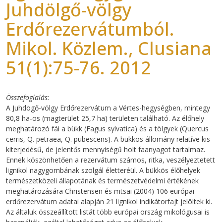
Juhdölgő-völgy
Erdőrezervátumból.
Mikol. Közlem., Clusiana
51(1):75-76. 2012
Összefoglalás
A Juhdögő-völgy Erdőrezervátum a Vértes-hegységben, mintegy
80,8 ha-os (magterület 25,7 ha) területen található. Az élőhely
meghatározó fái a bükk (Fagus sylvatica) és a tölgyek (Quercus
cerris, Q. petraea, Q. pubescens). A bükkös állomány relatíve kis
kiterjedésű, de jelentős mennyiségű holt faanyagot tartalmaz.
Ennek köszönhetően a rezervátum számos, ritka, veszélyeztetett
lignikol nagygombának szolgál életteréül. A bükkös élőhelyek
természetközeli állapotának és természetvédelmi értékének
meghatározására Christensen és mtsai (2004) 106 európai
erdőrezervátum adatai alapján 21 lignikol indikátorfajt jelöltek ki.
Az általuk összeállított listát több európai ország mikológusai is