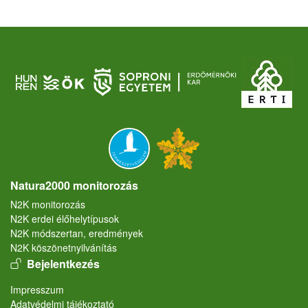
Natura2000 monitorozás
N2K monitorozás
N2K erdei élőhelytípusok
N2K módszertan, eredmények
N2K köszönetnyilvánítás
User account menu
Bejelentkezés
Lábléc
Impresszum
Adatvédelmi tájékoztató