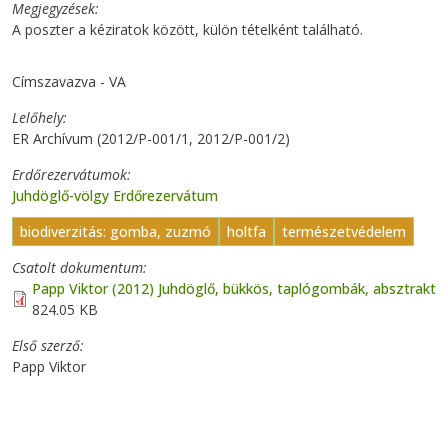
Megjegyzések
A poszter a kéziratok között, külön tételként található.
Címszavazva - VA
Lelőhely
ER Archívum (2012/P-001/1, 2012/P-001/2)
Erdőrezervátumok
Juhdöglő-völgy Erdőrezervátum
biodiverzitás: gomba, zuzmó
holtfa
természetvédelem
Csatolt dokumentum
Papp Viktor (2012) Juhdöglő, bükkös, taplógombák, absztrakt
824.05 KB
Első szerző
Papp Viktor