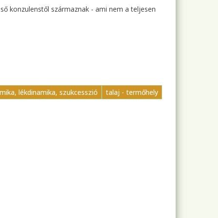
ülső konzulenstől származnak - ami nem a teljesen
mika, lékdinamika, szukcesszió
talaj - termőhely