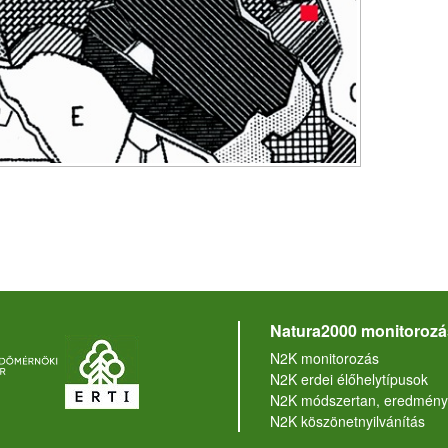
Natura2000 monitorozá
N2K monitorozás
N2K erdei élőhelytípusok
N2K módszertan, eredmény
N2K köszönetnyilvánítás