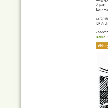
A partn
kész vá
Lelőhel
ER Arch
Erdőre
Kékes 
élőhel