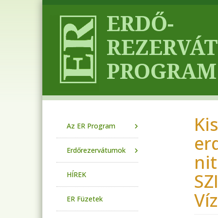
Ugrás a tartalomra
Ki
Main navigation
Az ER Program
er
Erdőrezervátumok
ni
SZ
HÍREK
Ví
ER Füzetek