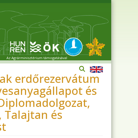
Az Agrárminisztérium támogatásával
szak erdőrezervátum
vesanyagállapot és
 Diplomadolgozat,
 Talajtan és
st