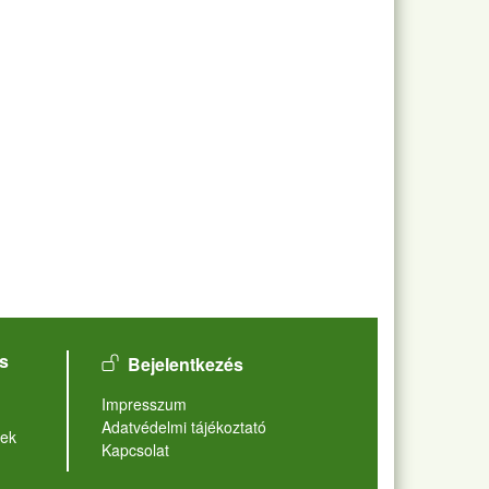
User account menu
s
Bejelentkezés
Lábléc
Impresszum
Adatvédelmi tájékoztató
ek
Kapcsolat