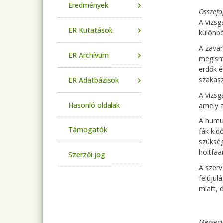
Eredmények
Összefo
A vizsg
ER Kutatások
különbö
A zavar
ER Archívum
megisme
erdők é
szakasz
ER Adatbázisok
A vizsg
Hasonló oldalak
amely a
A humus
Támogatók
fák kid
szükség
holtfaa
Szerzői jog
A szerv
felújul
miatt, 
Megjegy