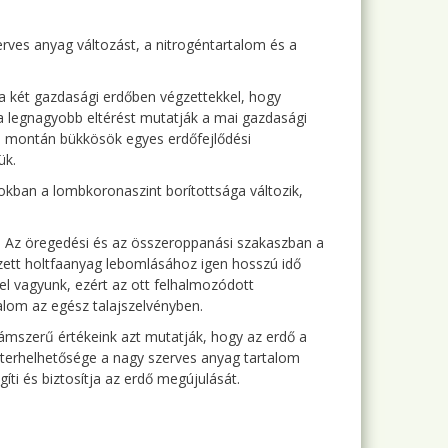
zerves anyag változást, a nitrogéntartalom és a
a két gazdasági erdőben végzettekkel, hogy
a legnagyobb eltérést mutatják a mai gazdasági
i montán bükkösök egyes erdőfejlődési
ük.
okban a lombkoronaszint borítottsága változik,
. Az öregedési és az összeroppanási szakaszban a
ezett holtfaanyag lebomlásához igen hosszú idő
el vagyunk, ezért az ott felhalmozódott
alom az egész talajszelvényben.
ámszerű értékeink azt mutatják, hogy az erdő a
aj terhelhetősége a nagy szerves anyag tartalom
íti és biztosítja az erdő megújulását.