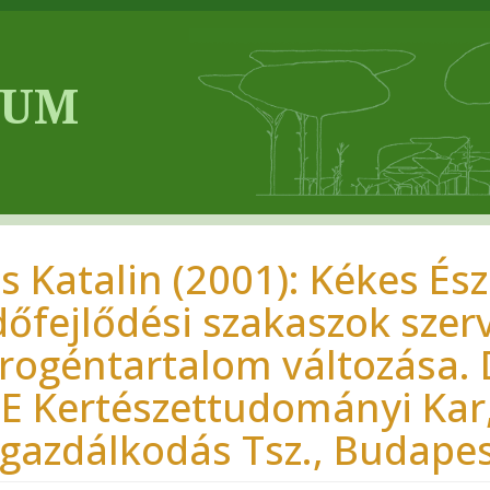
ss Katalin (2001): Kékes É
dőfejlődési szakaszok szer
trogéntartalom változása.
IE Kertészettudományi Kar,
zgazdálkodás Tsz., Budape