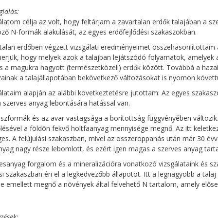
glalás
álatom célja az volt, hogy feltárjam a zavartalan erdők talajában a s
ző N-formák alakulását, az egyes erdőfejlődési szakaszokban.
talan erdőben végzett vizsgálati eredményeimet összehasonlítottam 
rjük, hogy melyek azok a talajban lejátszódó folyamatok, amelyek 
s a magukra hagyott (természetközeli) erdők között. Továbbá a haza
ainak a talajállapotában bekövetkező változásokat is nyomon követt
álataim alapján az alábbi következtetésre jutottam: Az egyes szakasz
 szerves anyag lebontására hatással van.
zformák és az avar vastagsága a borítottság függvényében változik
őlésével a földön fekvő holtfaanyag mennyisége megnő. Az itt keletk
es. A felújulási szakaszban, mivel az összeroppanás után már 30 évv
nyag nagy része lebomlott, és ezért igen magas a szerves anyag tart
esanyag forgalom és a mineralizációra vonatkozó vizsgálataink és sz
ási szakaszban éri el a legkedvezőbb állapotot. Itt a legnagyobb a tal
de emellett megnő a növények által felvehető N tartalom, amely előseg
zések