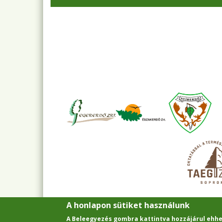
A honlapon sütiket használunk
A Beleegyezés gombra kattintva hozzájárul ehhe