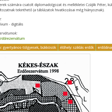
erek számára csatolt diplomadolgozat és mellékletei Czájlik Péter, k
ltozatnak tekinthető (a táblázatok hivatkozásai még hiányoznak).
y
ívum - digitális
zervátumok
Erdőrezervátum
y: gyertyános-tölgyesek, bükkösök
élőhely: sziklás erdők
erdődina