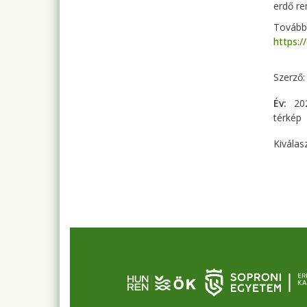
erdő re
További
https:
Szerző
Év
20
térkép
Kiválas