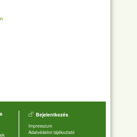
an
User account menu
s
Bejelentkezés
Lábléc
Impresszum
Adatvédelmi tájékoztató
ek