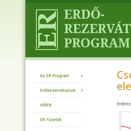
Ugrás a tartalomra
Cs
Main navigation
Az ER Program
el
Erdőrezervátumok
Erdőre
HÍREK
ER Füzetek