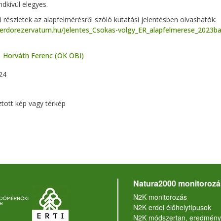
ndkívül elegyes.
 részletek az alapfelmérésről szóló kutatási jelentésben olvashatók:
//erdorezervatum.hu/Jelentes_Csokas-volgy_ER_alapfelmerese_2023b
Horváth Ferenc (ÖK ÖBI)
24
ztott kép vagy térkép
Natura2000 monitorozá
N2K monitorozás
N2K erdei élőhelytípusok
N2K módszertan, eredmény