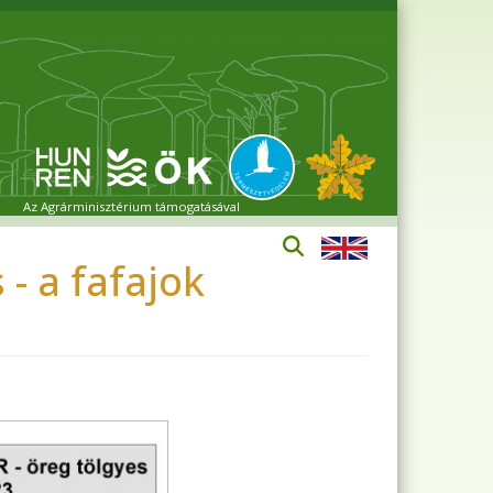
Az Agrárminisztérium támogatásával
 - a fafajok