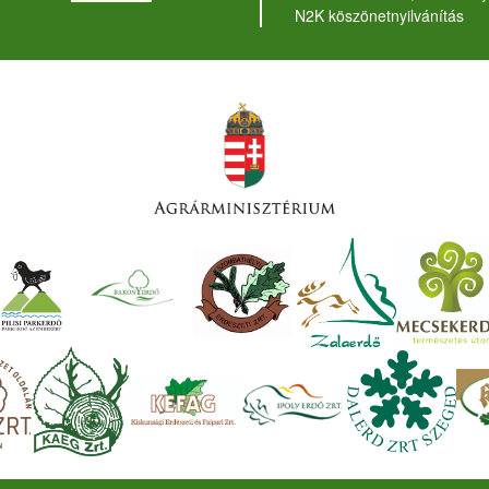
N2K köszönetnyilvánítás