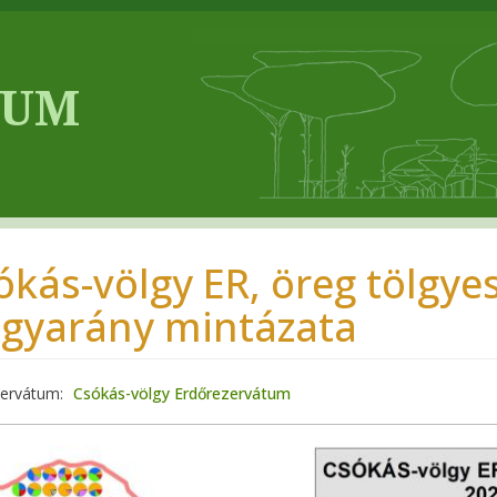
ókás-völgy ER, öreg tölgyes
egyarány mintázata
zervátum
Csókás-völgy Erdőrezervátum