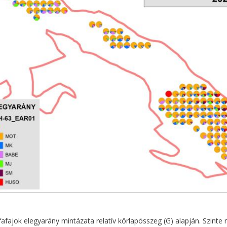
fafajok elegyarány mintázata relatív körlapösszeg (G) alapján. Szint