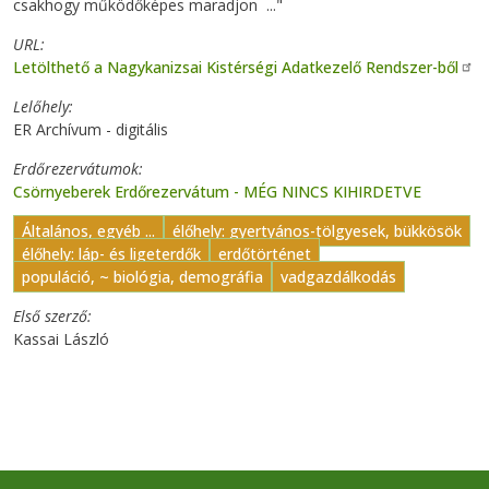
csakhogy működőképes maradjon ..."
URL
Letölthető a Nagykanizsai Kistérségi Adatkezelő Rendszer-ből
Lelőhely
ER Archívum - digitális
Erdőrezervátumok
Csörnyeberek Erdőrezervátum - MÉG NINCS KIHIRDETVE
Általános, egyéb ...
élőhely: gyertyános-tölgyesek, bükkösök
élőhely: láp- és ligeterdők
erdőtörténet
populáció, ~ biológia, demográfia
vadgazdálkodás
Első szerző
Kassai László