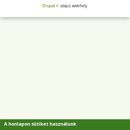
Drupal
alapú webhely
A honlapon sütiket használunk