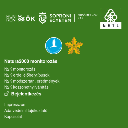
Natura2000 monitorozás
N2K monitorozás
N2K erdei élőhelytípusok
N2K módszertan, eredmények
N2K köszönetnyilvánítás
User account menu
Bejelentkezés
Lábléc
Impresszum
Adatvédelmi tájékoztató
Kapcsolat