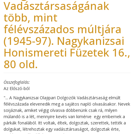
Vadásztársaságának
több, mint
félévszázados múltjára
(1945-97). Nagykanizsai
Honismereti Füzetek 16.,
80 old.
Összefoglalás
Az Előszó-ból
"... A Nagykanizsai Olajipari Dolgozók Vadásztársaság elmúlt
félévszázada elevenedik meg a sajátos napló olvasásakor. Nevek
soijáznak, amiket végig olvasva döbbenünk csak rá, milyen
múlandó is a lét, mennyire kevés van kimérve egy embernek a
párkák fonalából. Itt voltak, éltek, dolgoztak, szerettek, tették a
dolgukat, létrehoztak egy vadásztársaságot, dolgoztak érte,