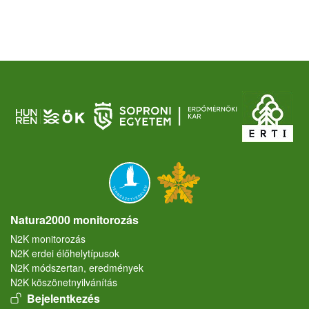
Natura2000 monitorozás
N2K monitorozás
N2K erdei élőhelytípusok
N2K módszertan, eredmények
N2K köszönetnyilvánítás
User account menu
Bejelentkezés