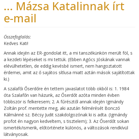
... Mázsa Katalinnak írt
e-mail
Összefoglalás
Kedves Kati!
Annak idején az ER-gondolat itt, a mi tanszékünkön merült föl, s
a kezdeti lépéseket is mi tettük. (Ebben Agócs Jóskának vannak
elévülhetetlen, de eddig kevésbé ismert, nem hangoztatott
érdemei, amit az ő sajátos sítlusa miatt aztán mások sajátítottak
ki.)
A szalafői Őserdőre én tettem javaslatot több okból is: 1. 1984
óta Szalafőn van házunk, az Őserdőt azóta minden évben
többször is felkeresem; 2. A fűrésztől annak idején Igmándy
Zoltán prof. mentette meg, aki azután felmérését Bonczó
Kálmánné sz. Bécsy Judit szakdolgozónak ki is adta. (Igmándy
profot én nagyon kedveltem, s tisztelem); 3. Az Őserdőt sokan
ismerték/ismerik, előtörténete különös, a változások rendkívül
látványosak.