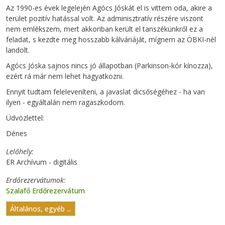
Az 1990-es évek legelején Agócs Jóskát el is vittem oda, akire a
terület pozitív hatással volt. Az adminisztratív részére viszont
nem emlékszem, mert akkoriban került el tanszékünkről ez a
feladat, s kezdte meg hosszabb kálváriáját, mígnem az ÖBKI-nél
landolt.
Agócs Jóska sajnos nincs jó állapotban (Parkinson-kór kínozza),
ezért rá már nem lehet hagyatkozni.
Ennyit tudtam feleleveníteni, a javaslat dicsőségéhez - ha van
ilyen - egyáltalán nem ragaszkodom.
Üdvözlettel:
Dénes
Lelőhely
ER Archívum - digitális
Erdőrezervátumok
Szalafő Erdőrezervátum
Általános, egyéb ...