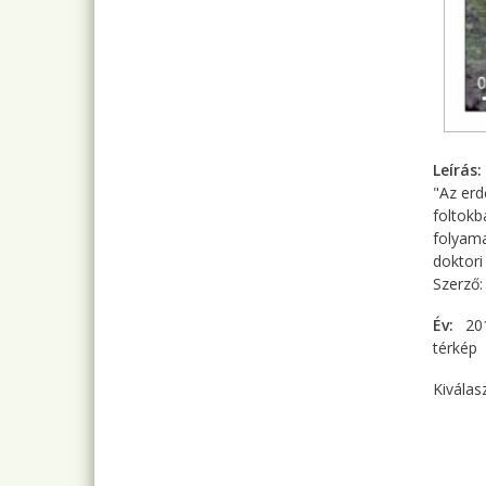
Leírás
"Az erd
foltokb
folyama
doktori
Szerző
Év
20
térkép
Kiválas