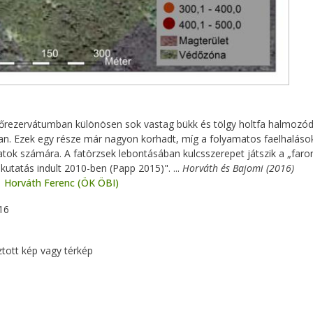
őrezervátumban különösen sok vastag bükk és tölgy holtfa halmozódo
an. Ezek egy része már nagyon korhadt, míg a folyamatos faelhalások
tok számára. A fatörzsek lebontásában kulcsszerepet játszik a „far
 kutatás indult 2010-ben (Papp 2015)". ...
Horváth és Bajomi (2016)
Horváth Ferenc (ÖK ÖBI)
16
ztott kép vagy térkép