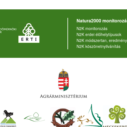
Natura2000 monitorozá
N2K monitorozás
N2K erdei élőhelytípusok
N2K módszertan, eredmény
N2K köszönetnyilvánítás