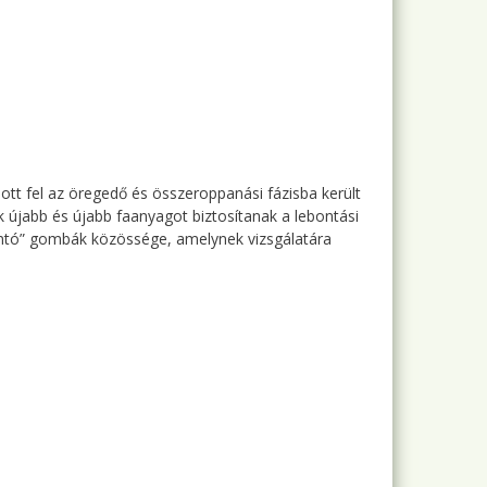
tt fel az öregedő és összeroppanási fázisba került
 újabb és újabb faanyagot biztosítanak a lebontási
ontó” gombák közössége, amelynek vizsgálatára