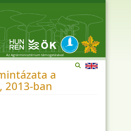
Az Agrárminisztérium támogatásával
mintázata a
, 2013-ban