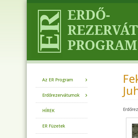
Ugrás a tartalomra
Fe
Main navigation
Az ER Program
Ju
Erdőrezervátumok
Erdőre
HÍREK
ER Füzetek