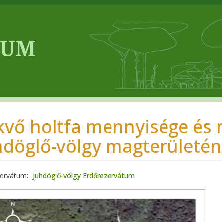
kvő holtfa mennyisége és 
hdöglő-völgy magterületén
zervátum
Juhdöglő-völgy Erdőrezervátum