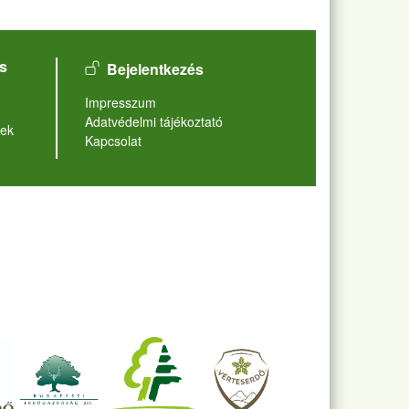
User account menu
s
Bejelentkezés
Lábléc
Impresszum
Adatvédelmi tájékoztató
ek
Kapcsolat