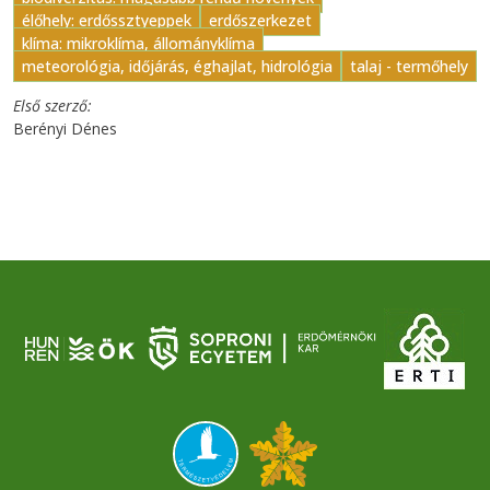
élőhely: erdőssztyeppek
erdőszerkezet
klíma: mikroklíma, állományklíma
meteorológia, időjárás, éghajlat, hidrológia
talaj - termőhely
Első szerző
Berényi Dénes