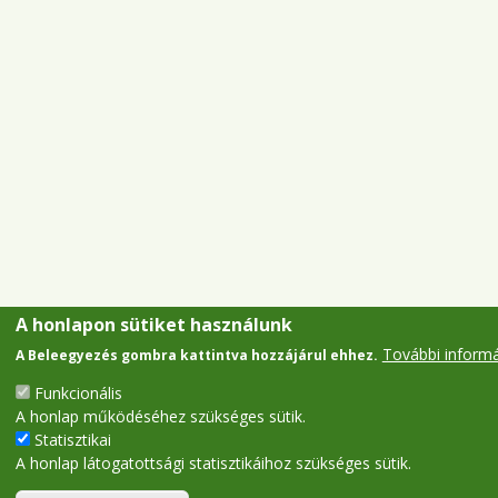
A honlapon sütiket használunk
További inform
A Beleegyezés gombra kattintva hozzájárul ehhez.
Funkcionális
A honlap működéséhez szükséges sütik.
Statisztikai
A honlap látogatottsági statisztikáihoz szükséges sütik.