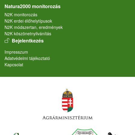
Natura2000 monitorozás
N2K monitorozás
N2K erdei élőhelytípusok
N2K módszertan, eredmények
N2K köszönetnyilvánítás
User account menu
Bejelentkezés
Lábléc
Impresszum
Adatvédelmi tájékoztató
Kapcsolat