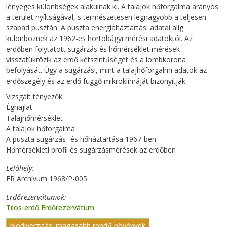
lényeges különbségek alakulnak ki. A talajok hőforgalma arányos
a terület nyíltságával, s természetesen legnagyobb a teljesen
szabad pusztán. A puszta energiaháztartási adatai alig
különböznek az 1962-es hortobágyi mérési adatoktól. Az
erdőben folytatott sugárzás és hőmérséklet mérések
visszatükrözik az erdő kétszintűségét és a lombkorona
befolyását. Úgy a sugárzási, mint a talajhőforgalmi adatok az
erdőszegély és az erdő függő mikroklímáját bizonyítják.
Vizsgált tényezők:
Éghajlat
Talajhőmérséklet
A talajok hőforgalma
A puszta sugárzás- és hőháztartása 1967-ben
Hőmérsékleti profil és sugárzásmérések az erdőben
Lelőhely
ER Archívum 1968/P-005
Erdőrezervátumok
Tilos-erdő Erdőrezervátum
biodiverzitás: magasabb rendű növények