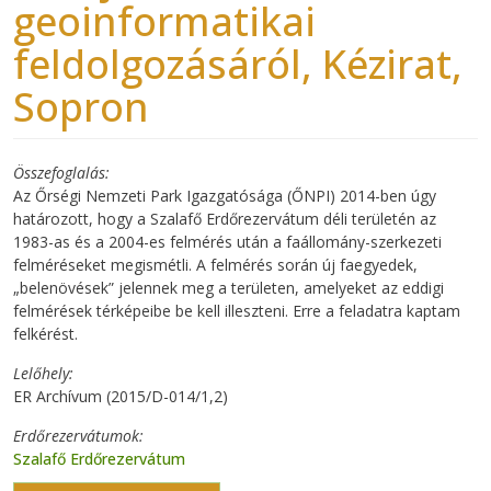
geoinformatikai
feldolgozásáról, Kézirat,
Sopron
Összefoglalás
Az Őrségi Nemzeti Park Igazgatósága (ŐNPI) 2014-ben úgy
határozott, hogy a Szalafő Erdőrezervátum déli területén az
1983-as és a 2004-es felmérés után a faállomány-szerkezeti
felméréseket megismétli. A felmérés során új faegyedek,
„belenövések” jelennek meg a területen, amelyeket az eddigi
felmérések térképeibe be kell illeszteni. Erre a feladatra kaptam
felkérést.
Lelőhely
ER Archívum (2015/D-014/1,2)
Erdőrezervátumok
Szalafő Erdőrezervátum