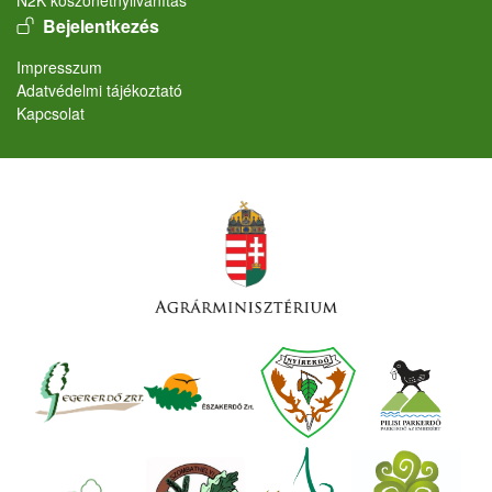
N2K köszönetnyilvánítás
User account menu
Bejelentkezés
Lábléc
Impresszum
Adatvédelmi tájékoztató
Kapcsolat