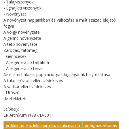
- Talajviszonyok
- Éghajlati viszonyok
- Növényzet
A növényzet napjainkban és változása a mult század elejétől
fogva
A völgy növényzete
A gerinc növényzete
A tető növényzete
Záródás, fatömeg
- Gerincesek
- A regeneráció tartalma
- A regeneráció terve
Az élelmi hálózat populáció-gazdagságának helyreállítása
A talaj eróziója elleni védekezés
A vadkár elleni védekezés
- Utószó
-Mellékletek
Lelőhely
ER Archívum (1987/D-001)
erdődinamika, lékdinamika, szukcesszió
erdőgazdálkodás