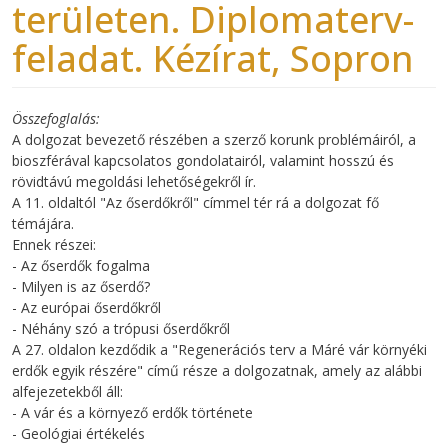
területen. Diplomaterv-
feladat. Kézírat, Sopron
Összefoglalás
A dolgozat bevezető részében a szerző korunk problémáiról, a
bioszférával kapcsolatos gondolatairól, valamint hosszú és
rövidtávú megoldási lehetőségekről ír.
A 11. oldaltól "Az őserdőkről" címmel tér rá a dolgozat fő
témájára.
Ennek részei:
- Az őserdők fogalma
- Milyen is az őserdő?
- Az európai őserdőkről
- Néhány szó a trópusi őserdőkről
A 27. oldalon kezdődik a "Regenerációs terv a Máré vár környéki
erdők egyik részére" című része a dolgozatnak, amely az alábbi
alfejezetekből áll:
- A vár és a környező erdők története
- Geológiai értékelés