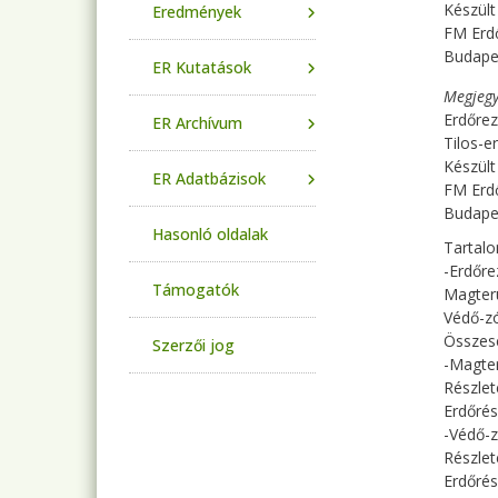
Készült
Eredmények
FM Erdő
Budape
ER Kutatások
Megjegy
Erdőrez
ER Archívum
Tilos-e
Készült
ER Adatbázisok
FM Erdő
Budape
Hasonló oldalak
Tartal
-Erdőre
Támogatók
Magter
Védő-z
Összes
Szerzői jog
-Magter
Részlet
Erdőrés
-Védő-
Részlet
Erdőrés