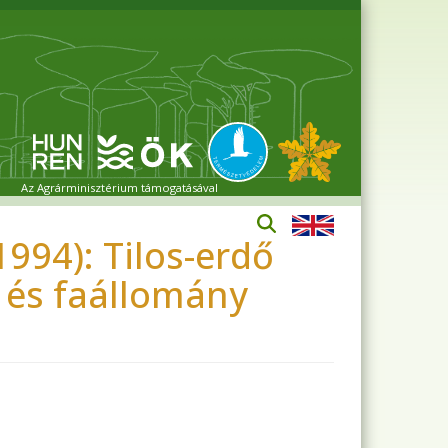
Az Agrárminisztérium támogatásával
994): Tilos-erdő
t és faállomány