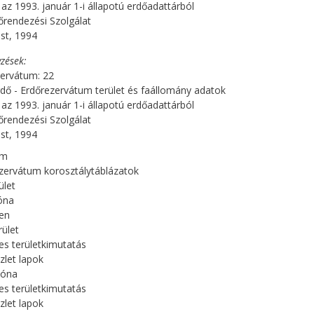
 az 1993. január 1-i állapotú erdőadattárból
rendezési Szolgálat
st, 1994
zések
ervátum: 22
rdő - Erdőrezervátum terület és faállomány adatok
 az 1993. január 1-i állapotú erdőadattárból
rendezési Szolgálat
st, 1994
om
zervátum korosztálytáblázatok
ület
óna
en
ület
es területkimutatás
zlet lapok
zóna
es területkimutatás
zlet lapok