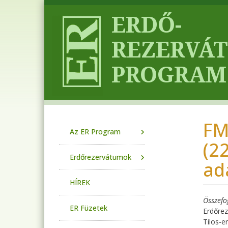
Ugrás a tartalomra
FM
Main navigation
Az ER Program
(2
Erdőrezervátumok
ad
HÍREK
Összefo
ER Füzetek
Erdőrez
Tilos-e