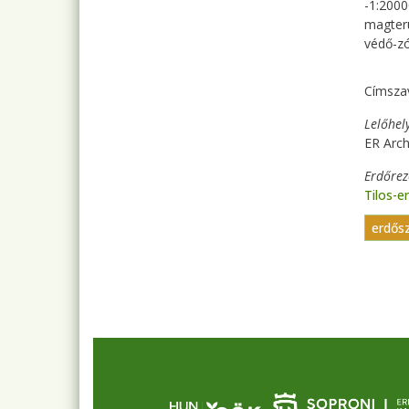
-1:2000
magterü
védő-zó
Címsza
Lelőhel
ER Arc
Erdőre
Tilos-e
erdős