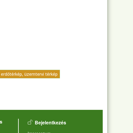
: erdőtérkép, üzemtervi térkép
User account menu
s
Bejelentkezés
Lábléc