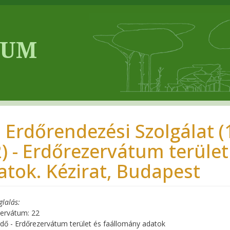
 Erdőrendezési Szolgálat (1
2) - Erdőrezervátum terüle
atok. Kézirat, Budapest
glalás
ervátum: 22
rdő - Erdőrezervátum terület és faállomány adatok