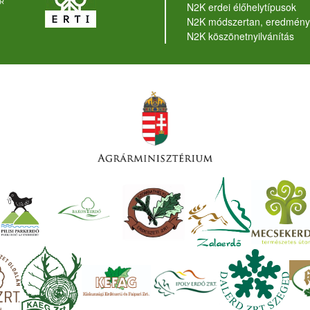
N2K erdei élőhelytípusok
N2K módszertan, eredmény
N2K köszönetnyilvánítás