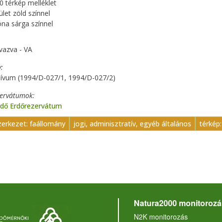
0 térkép melléklet
let zöld színnel
na sárga színnel
vazva - VA
y
hívum (1994/D-027/1, 1994/D-027/2)
zervátumok
rdő Erdőrezervátum
zerkezet: faállomány
jogi, adminisztratív, egyéb általános
térkép
Natura2000 monitorozá
N2K monitorozás