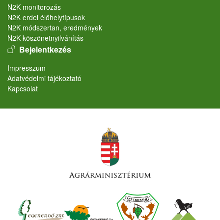
N2K monitorozás
N2K erdei élőhelytípusok
N2K módszertan, eredmények
N2K köszönetnyilvánítás
User account menu
Bejelentkezés
Lábléc
Impresszum
Adatvédelmi tájékoztató
Kapcsolat