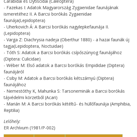
Carabidái és Dytiscidái (Caleoptera)
- Fazekas I: Adatok Magyarország Zygaenidae faunájának
ismeretéhez II. A Barcsi borókás Zygaenidae
faunája(Lepidoptera)
- Uherkovich Á: A Barcsi borókás nagylepkefaunája II.
(Lepidoptera)
- Varga Z: Diachrysia nadeja (Oberthur 1880) - a hazai faunák új
tagja(Lepidoptera, Noctuidae)
- Tóth S: Adatok a Barcsi borókás csípőszúnyog faunájához
(Diptera: Culicidae)
- Wéber M: Első adatok a Barcsi borókás Empididae (Diptera)
faunájáról
- Csiby M: Adatok a Barcsi borókás kétszárnyú (Diptera)
faunájához
- Nemestóthy K, Mahunka S: Tarsoneminák a Barcsi borókás
tájvédelmi körzetből (Acari)
- Marián M: A Barcsi borókás kétéltű- és hüllőfaunája (Amphibia,
Reptilia)
Lelőhely
ER Archívum (1981/P-002)