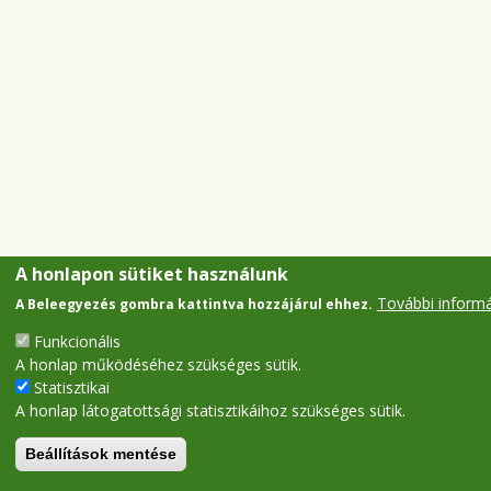
A honlapon sütiket használunk
További inform
A Beleegyezés gombra kattintva hozzájárul ehhez.
Funkcionális
A honlap működéséhez szükséges sütik.
Statisztikai
A honlap látogatottsági statisztikáihoz szükséges sütik.
Beállítások mentése