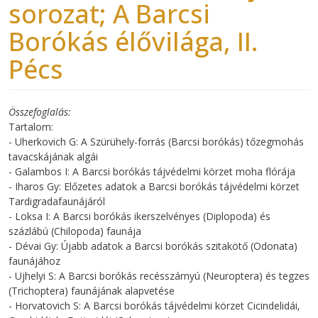
sorozat; A Barcsi
Borókás élővilága, II.
Pécs
Összefoglalás
Tartalom:
- Uherkovich G: A Szürühely-forrás (Barcsi borókás) tőzegmohás
tavacskájának algái
- Galambos I: A Barcsi borókás tájvédelmi körzet moha flórája
- Iharos Gy: Előzetes adatok a Barcsi borókás tájvédelmi körzet
Tardigradafaunájáról
- Loksa I: A Barcsi borókás ikerszelvényes (Diplopoda) és
százlábú (Chilopoda) faunája
- Dévai Gy: Újabb adatok a Barcsi borókás szitakötő (Odonata)
faunájához
- Ujhelyi S: A Barcsi borókás recésszárnyú (Neuroptera) és tegzes
(Trichoptera) faunájának alapvetése
- Horvatovich S: A Barcsi borókás tájvédelmi körzet Cicindelidái,