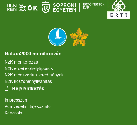
Natura2000 monitorozás
N2K monitorozás
N2K erdei élőhelytípusok
N2K módszertan, eredmények
N2K köszönetnyilvánítás
User account menu
Bejelentkezés
Lábléc
Impresszum
Adatvédelmi tájékoztató
Kapcsolat