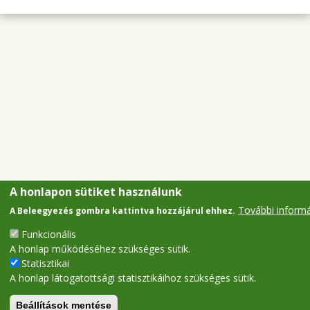
A honlapon sütiket használunk
További inform
A Beleegyezés gombra kattintva hozzájárul ehhez.
Funkcionális
A honlap működéséhez szükséges sütik.
Statisztikai
A honlap látogatottsági statisztikáihoz szükséges sütik.
Beállítások mentése