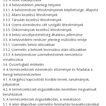
3.3. A belvízvédelem jelenlegi helyzete
3.3.1. A belvízrendszer létesítményeinek kiépítettsége, állapota
3.3.2. Állami kezelésű létesítmények
3.3.3. Társulati kezelésű létesítmények
3.3.4. Üzemi vízrendezési célt szolgáló létesítmények
3.3.5. Önkormányzati kezelésű létesítmények
3.4. A belvíz-veszélyeztetettség általános jellemzése
3.5. A belvízvédelmi rendszer jelenlegi működési rendje
3.5.1. Üzemelés belvízi időszakban
3.5.2. Üzemelés a belvizek levonulása utáni időszakban
3.5.3. A belvízrendszer üzemeltetésének nemzetközi
vonatkozásai
3.6. Összefoglaló értékelés
4. A természetközeli vízrendezés előzményei és feladatai a
Beregi belvízrendszerben
4.1. A tárgyhoz kapcsolódó korábbi tervek, tanulmányok,
pályázatok
4.2. A természetközeli vízgazdálkodás keretében megvalósult
beruházások
5. A természetközeli vízgazdálkodás, a revitalizáció
5.1. A jelen állapotban üzemelési-fenntartási beavatkozásokkal