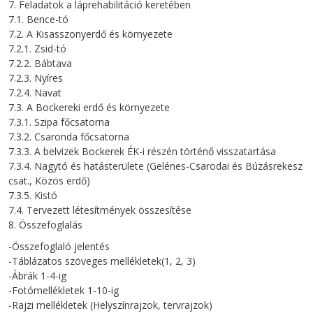
7. Feladatok a láprehabilitáció keretében
7.1. Bence-tó
7.2. A Kisasszonyerdő és környezete
7.2.1. Zsid-tó
7.2.2. Bábtava
7.2.3. Nyíres
7.2.4. Navat
7.3. A Bockereki erdő és környezete
7.3.1. Szipa főcsatorna
7.3.2. Csaronda főcsatorna
7.3.3. A belvizek Bockerek ÉK-i részén történő visszatartása
7.3.4. Nagytó és hatásterülete (Gelénes-Csarodai és Búzásrekesz
csat., Közös erdő)
7.3.5. Kistó
7.4. Tervezett létesítmények összesítése
8. Összefoglalás
-Összefoglaló jelentés
-Táblázatos szöveges mellékletek(1, 2, 3)
-Ábrák 1-4-ig
-Fotómellékletek 1-10-ig
-Rajzi mellékletek (Helyszínrajzok, tervrajzok)