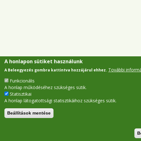
A honlapon sütiket használunk
További inform
A Beleegyezés gombra kattintva hozzájárul ehhez.
Funkcionális
A honlap működéséhez szükséges sütik.
Statisztikai
A honlap látogatottsági statisztikáihoz szükséges sütik.
Beállítások mentése
B