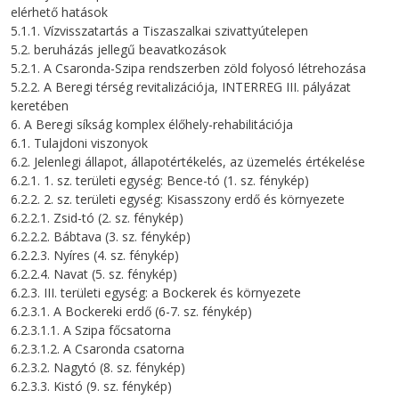
elérhető hatások
5.1.1. Vízvisszatartás a Tiszaszalkai szivattyútelepen
5.2. beruházás jellegű beavatkozások
5.2.1. A Csaronda-Szipa rendszerben zöld folyosó létrehozása
5.2.2. A Beregi térség revitalizációja, INTERREG III. pályázat
keretében
6. A Beregi síkság komplex élőhely-rehabilitációja
6.1. Tulajdoni viszonyok
6.2. Jelenlegi állapot, állapotértékelés, az üzemelés értékelése
6.2.1. 1. sz. területi egység: Bence-tó (1. sz. fénykép)
6.2.2. 2. sz. területi egység: Kisasszony erdő és környezete
6.2.2.1. Zsid-tó (2. sz. fénykép)
6.2.2.2. Bábtava (3. sz. fénykép)
6.2.2.3. Nyíres (4. sz. fénykép)
6.2.2.4. Navat (5. sz. fénykép)
6.2.3. III. területi egység: a Bockerek és környezete
6.2.3.1. A Bockereki erdő (6-7. sz. fénykép)
6.2.3.1.1. A Szipa főcsatorna
6.2.3.1.2. A Csaronda csatorna
6.2.3.2. Nagytó (8. sz. fénykép)
6.2.3.3. Kistó (9. sz. fénykép)