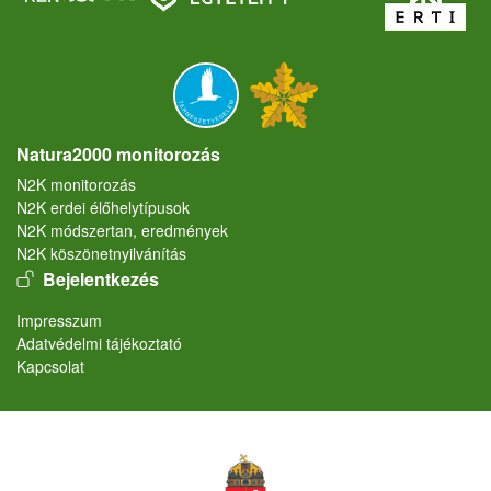
Natura2000 monitorozás
N2K monitorozás
N2K erdei élőhelytípusok
N2K módszertan, eredmények
N2K köszönetnyilvánítás
User account menu
Bejelentkezés
Lábléc
Impresszum
Adatvédelmi tájékoztató
Kapcsolat