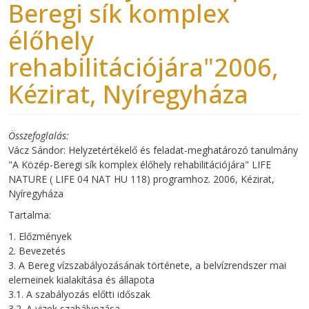
Beregi sík komplex
élőhely
rehabilitációjára"2006,
Kézirat, Nyíregyháza
Összefoglalás
Vácz Sándor: Helyzetértékelő és feladat-meghatározó tanulmány
"A Közép-Beregi sík komplex élőhely rehabilitációjára" LIFE
NATURE ( LIFE 04 NAT HU 118) programhoz. 2006, Kézirat,
Nyíregyháza
Tartalma:
1. Előzmények
2. Bevezetés
3. A Bereg vízszabályozásának története, a belvízrendszer mai
elemeinek kialakítása és állapota
3.1. A szabályozás előtti időszak
3.2. A vizek szabályozása