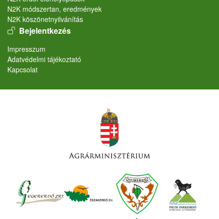
N2K módszertan, eredmények
N2K köszönetnyilvánítás
User account menu
Bejelentkezés
Lábléc
Impresszum
Adatvédelmi tájékoztató
Kapcsolat