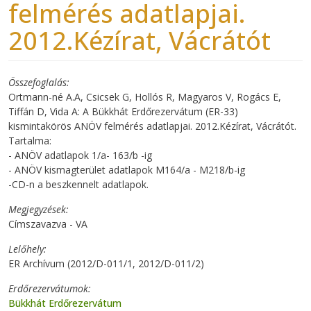
felmérés adatlapjai.
2012.Kézírat, Vácrátót
Összefoglalás
Ortmann-né A.A, Csicsek G, Hollós R, Magyaros V, Rogács E,
Tiffán D, Vida A: A Bükkhát Erdőrezervátum (ER-33)
kismintakörös ANÖV felmérés adatlapjai. 2012.Kézírat, Vácrátót.
Tartalma:
- ANÖV adatlapok 1/a- 163/b -ig
- ANÖV kismagterület adatlapok M164/a - M218/b-ig
-CD-n a beszkennelt adatlapok.
Megjegyzések
Címszavazva - VA
Lelőhely
ER Archívum (2012/D-011/1, 2012/D-011/2)
Erdőrezervátumok
Bükkhát Erdőrezervátum