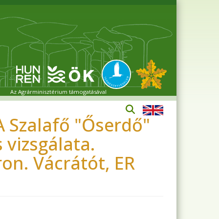
Az Agrárminisztérium támogatásával
 A Szalafő "Őserdő"
vizsgálata.
on. Vácrátót, ER