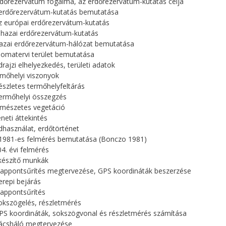
rdőrezervátum fogalma, az erdőrezervátum-kutatás célja
 erdőrezervátum-kutatás bemutatása
Az európai erdőrezervátum-kutatás
A hazai erdőrezervátum-kutatás
hazai erdőrezervátum-hálózat bemutatása
plomatervi terület bemutatása
ldrajzi elhelyezkedés, területi adatok
rmőhelyi viszonyok
Részletes termőhelyfeltárás
Termőhelyi összegzés
rmészetes vegetáció
éneti áttekintés
ldhasználat, erdőtörténet
 1981-es felmérés bemutatása (Bonczo 1981)
04. évi felmérés
őkészítő munkák
Alappontsűrítés megtervezése, GPS koordináták beszerzése
Terepi bejárás
Alappontsűrítés
Sokszögelés, részletmérés
GPS koordináták, sokszögvonal és részletmérés számítása
Rácsháló megtervezése