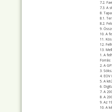
7.2. Fa
7.3. A 
8. Tapa
8.1. Te
8.2. Fe
9. Össz
10. A f
11. Kös
12. Fel
13. Mel
1. A fe
Forrás:
2. A GP
3. Söks
4. EOV 
5. A ki
6. Digi
7. A 20
8. A 20
9. Az 1
10. A k