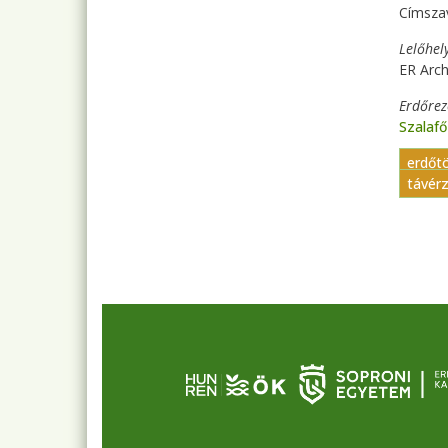
Címsza
Lelőhel
ER Arc
Erdőre
Szalaf
erdőt
távérz