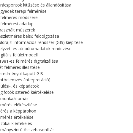
A rácspontok kitűzése és állandósítása
egyedek terepi felmérése
A felmérés módszere
A felmérési adatlap
lhasznált műszerek
részletmérés belső feldolgozása
földrajzi információs rendszer (GIS) kiépítése
Helyzeti és atribútumadatok rendezése
igitális felületmodell
 1981-es felmérés digitalizálása
ét felmérés illesztése
 eredményül kapott GIS
fotóelemzés (interpretáció)
pülési-, és képadatok
légifotók sztereó kiértékelése
A munkaállomás
A mérés előkészítése
Mérés a képpárokon
A mérés értékelése
sztikai kiértékelés
lományszintű összehasonlítás