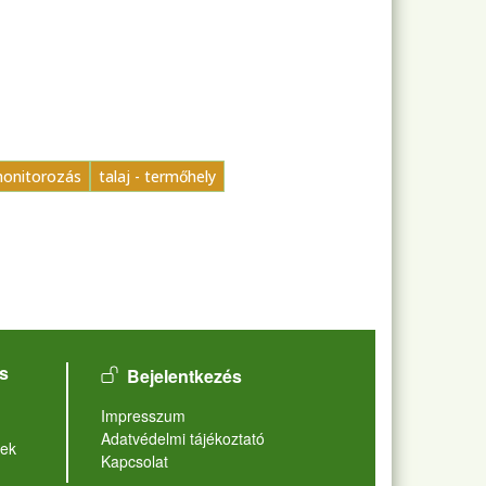
monitorozás
talaj - termőhely
User account menu
s
Bejelentkezés
Lábléc
Impresszum
Adatvédelmi tájékoztató
ek
Kapcsolat