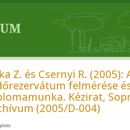
ka Z. és Csernyi R. (2005):
dőrezervátum felmérése és 
plomamunka. Kézirat, Sopr
chívum (2005/D-004)
glalás