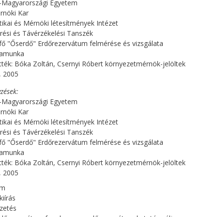
-Magyarországi Egyetem
rnöki Kar
kai és Mérnöki létesítmények Intézet
ési és Távérzékelési Tanszék
fő "Őserdő" Erdőrezervátum felmérése és vizsgálata
mamunka
tték: Bóka Zoltán, Csernyi Róbert környezetmérnök-jelöltek
, 2005
zések
-Magyarországi Egyetem
rnöki Kar
kai és Mérnöki létesítmények Intézet
ési és Távérzékelési Tanszék
fő "Őserdő" Erdőrezervátum felmérése és vizsgálata
mamunka
tték: Bóka Zoltán, Csernyi Róbert környezetmérnök-jelöltek
, 2005
om
kiírás
zetés