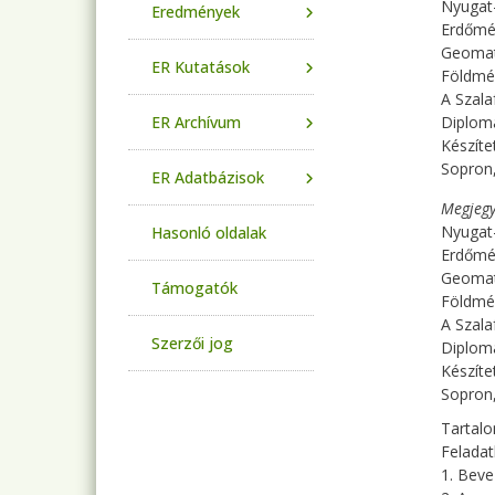
Nyugat
Eredmények
Erdőmé
Geomati
ER Kutatások
Földmér
A Szala
ER Archívum
Diplo
Készíte
Sopron
ER Adatbázisok
Megjegy
Nyugat
Hasonló oldalak
Erdőmé
Geomati
Támogatók
Földmér
A Szala
Szerzői jog
Diplo
Készíte
Sopron
Tartal
Feladat
1. Beve