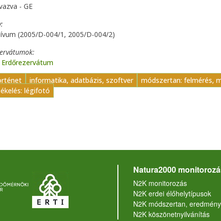
vazva - GE
y
hívum (2005/D-004/1, 2005/D-004/2)
zervátumok
ő Erdőrezervátum
örténet
informatika, adatbázis, szoftver
módszertan: felmérés, 
ékelés: légifotó
Natura2000 monitorozá
N2K monitorozás
N2K erdei élőhelytípusok
N2K módszertan, eredmény
N2K köszönetnyilvánítás