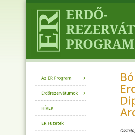
Ugrás a tartalomra
Bó
Main navigation
Az ER Program
Er
Erdőrezervátumok
Di
Ar
HÍREK
ER Füzetek
Összefo