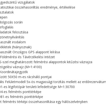
egyedszintű vizsgálatok
statisztikai összehasonlítás eredménye, értékelése
sztalatok
repen
ldolgozás során
efoglalás
eladatok felosztása
zönetnyilvánítás
használt irodalom
lékletek (hiányoznak)
lhasznált Országos GPS alappont leírása
 Földmérési és Távérzékelési Intézet
S-szel meghatározott felmérési alappontok kitűzési vázrajza
zögelési vázrajz (M=1:4100)
Koordinátajegyzék
tűzött 50X50 m-es rácsháló pontjai
tális Felületmodell 5x-ös magassági torzítás mellett az erdőrezervátu
01-es légifotópár területi lefedettsége M=1:30700
04-es felmérés ponttérképe
981-es felmérés ponttérképe
ét felmérés térképi összehasonlítása egy hálószelvényben