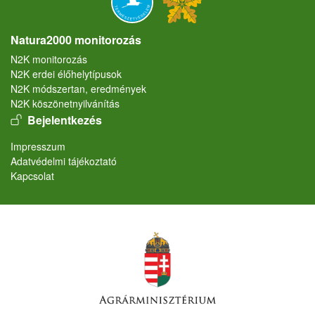
Natura2000 monitorozás
N2K monitorozás
N2K erdei élőhelytípusok
N2K módszertan, eredmények
N2K köszönetnyilvánítás
User account menu
Bejelentkezés
Lábléc
Impresszum
Adatvédelmi tájékoztató
Kapcsolat