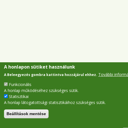
A honlapon sütiket használunk
További inform
A Beleegyezés gombra kattintva hozzájárul ehhez.
Funkcionális
A honlap működéséhez szükséges sütik.
Statisztikai
A honlap látogatottsági statisztikáihoz szükséges sütik.
Beállítások mentése