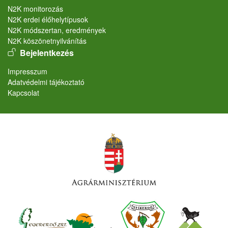
N2K monitorozás
N2K erdei élőhelytípusok
N2K módszertan, eredmények
N2K köszönetnyilvánítás
User account menu
Bejelentkezés
Lábléc
Impresszum
Adatvédelmi tájékoztató
Kapcsolat