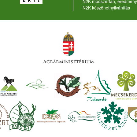
N2K módszertan, eredmény
N2K köszönetnyilvánítás