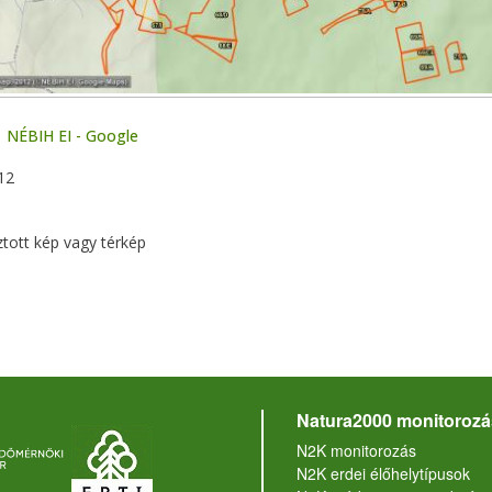
NÉBIH EI - Google
12
ztott kép vagy térkép
Natura2000 monitorozá
N2K monitorozás
N2K erdei élőhelytípusok