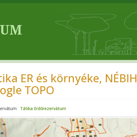
tika ER és környéke, NÉBIH
ogle TOPO
zervátum
Tátika Erdőrezervátum