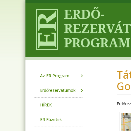
Ugrás a tartalomra
Tá
Main navigation
Az ER Program
Go
Erdőrezervátumok
Erdőre
HÍREK
ER Füzetek