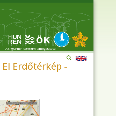
Az Agrárminisztérium támogatásával
 EI Erdőtérkép -