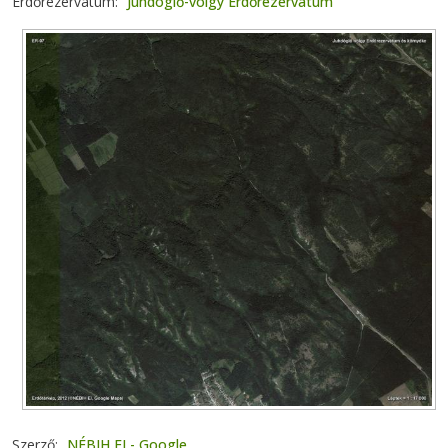
Erdőrezervátum
Juhdöglő-völgy Erdőrezervátum
Szerző
NÉBIH EI - Google