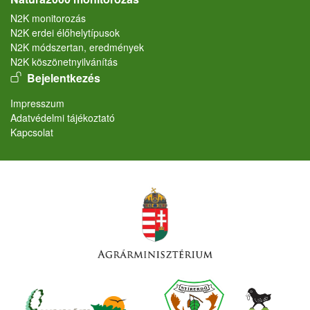
N2K monitorozás
N2K erdei élőhelytípusok
N2K módszertan, eredmények
N2K köszönetnyilvánítás
User account menu
Bejelentkezés
Lábléc
Impresszum
Adatvédelmi tájékoztató
Kapcsolat