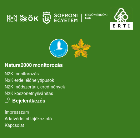
Natura2000 monitorozás
N2K monitorozás
N2K erdei élőhelytípusok
N2K módszertan, eredmények
N2K köszönetnyilvánítás
User account menu
Bejelentkezés
Lábléc
Impresszum
Adatvédelmi tájékoztató
Kapcsolat