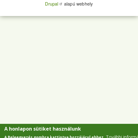
Drupal
alapú webhely
A honlapon sütiket használunk
További inform
A Beleegyezés gombra kattintva hozzájárul ehhez.