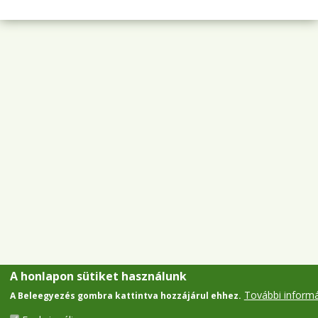
A honlapon sütiket használunk
További inform
A Beleegyezés gombra kattintva hozzájárul ehhez.