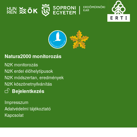
Natura2000 monitorozás
N2K monitorozás
N2K erdei élőhelytípusok
N2K módszertan, eredmények
N2K köszönetnyilvánítás
User account menu
Bejelentkezés
Lábléc
Impresszum
Adatvédelmi tájékoztató
Kapcsolat