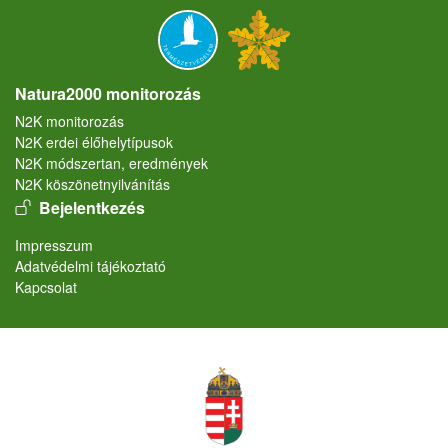
Natura2000 monitorozás
N2K monitorozás
N2K erdei élőhelytípusok
N2K módszertan, eredmények
N2K köszönetnyilvánítás
User account menu
Bejelentkezés
Lábléc
Impresszum
Adatvédelmi tájékoztató
Kapcsolat