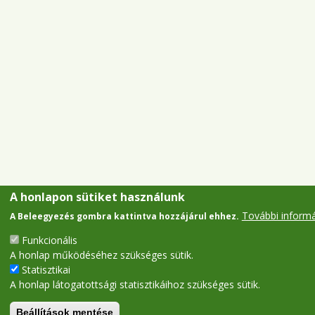
A honlapon sütiket használunk
További inform
A Beleegyezés gombra kattintva hozzájárul ehhez.
Funkcionális
A honlap működéséhez szükséges sütik.
Statisztikai
A honlap látogatottsági statisztikáihoz szükséges sütik.
Beállítások mentése