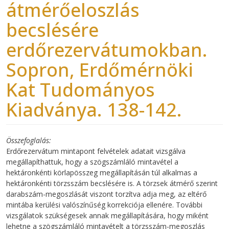
átmérőeloszlás
becslésére
erdőrezervátumokban.
Sopron, Erdőmérnöki
Kat Tudományos
Kiadványa. 138-142.
Összefoglalás
Erdőrezervátum mintapont felvételek adatait vizsgálva
megállapíthattuk, hogy a szögszámláló mintavétel a
hektáronkénti körlapösszeg megállapításán túl alkalmas a
hektáronkénti törzsszám becslésére is. A törzsek átmérő szerint
darabszám-megoszlását viszont torzítva adja meg, az eltérő
mintába kerülési valószínűség korrekciója ellenére. További
vizsgálatok szükségesek annak megállapítására, hogy miként
lehetne a szögszámláló mintavételt a törzsszám-megoszlás