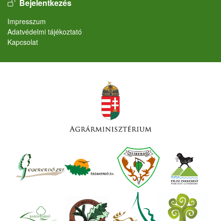
User account menu
Bejelentkezés
Lábléc
Impresszum
Adatvédelmi tájékoztató
Kapcsolat