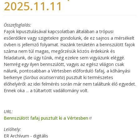
2025.11.11
Összefoglalás
Fajok kipusztulásával kapcsolatban általában a trópusi
esőerdőkre vagy szigetekre gondolunk, de ez sajnos a mérsékelt
övben is jellemző folyamat. Hazánk területén a bennszülött fajok
száma nem túl magas, megőrzésük közös érdekünk és
feladatunk, de úgy tűnik, még ezekre sem vigyázunk eléggé.
Nemrég egy ilyen bennszülött, vagyis az egész világon csak
nálunk, pontosabban a Vértesben előforduló fafaj, a kőhányási
berkenye (
Sorbus acutiserrata
) pusztult ki természetes
élőhelyéről: az idei felmérés során már nem találtunk élő egyedet.
Ennek oka ... a túltartott vadállomány volt.
URL
Bennszülött fafaj pusztult ki a Vértesben
Lelőhely
ER Archívum - digitális