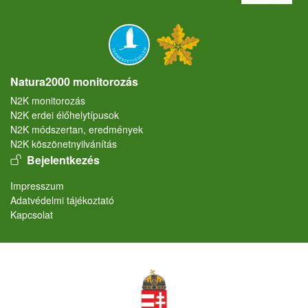
Natura2000 monitorozás
N2K monitorozás
N2K erdei élőhelytípusok
N2K módszertan, eredmények
N2K köszönetnyilvánítás
User account menu
Bejelentkezés
Lábléc
Impresszum
Adatvédelmi tájékoztató
Kapcsolat