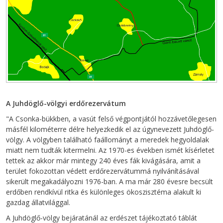
A Juhdöglő-völgyi erdőrezervátum
"A Csonka-bükkben, a vasút felső végpontjától hozzávetőlegesen
másfél kilométerre délre helyezkedik el az úgynevezett Juhdöglő-
völgy. A völgyben található faállományt a meredek hegyoldalak
miatt nem tudták kitermelni. Az 1970-es években ismét kísérletet
tettek az akkor már mintegy 240 éves fák kivágására, amit a
terület fokozottan védett erdőrezervátummá nyilvánításával
sikerült megakadályozni 1976-ban. A ma már 280 évesre becsült
erdőben rendkívül ritka és különleges ökoszisztéma alakult ki
gazdag állatvilággal.
A Juhdöglő-völgy bejáratánál az erdészet tájékoztató táblát