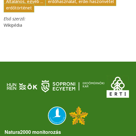
Általános, egyéb ...
erdőhasználat, erdei haszonvétel
erdőtörténet
Első szerző
Wikipédia
Natura2000 monitorozás