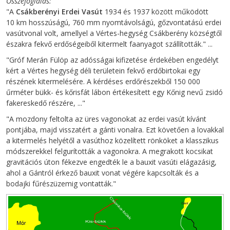
Összefoglalás
"A
Csákberényi Erdei Vasút
1934 és 1937 között működött
10 km hosszúságú, 760 mm nyomtávolságú, gőzvontatású erdei
vasútvonal volt, amellyel a Vértes-hegység Csákberény községtől
északra fekvő erdőségeiből kitermelt faanyagot szállították." ...
"Gróf Merán Fülöp az adósságai kifizetése érdekében engedélyt
kért a Vértes hegység déli területein fekvő erdőbirtokai egy
részének kitermelésére. A kérdéses erdőrészekből 150 000
űrméter bükk- és kőrisfát lábon értékesített egy Kőnig nevű zsidó
fakereskedő részére, ..."
"A mozdony feltolta az üres vagonokat az erdei vasút kívánt
pontjába, majd visszatért a gánti vonalra. Ezt követően a lovakkal
a kitermelés helyétől a vasúthoz közelített rönköket a klasszikus
módszerekkel felgurították a vagonokra. A megrakott kocsikat
gravitációs úton fékezve engedték le a bauxit vasúti elágazásig,
ahol a Gántról érkező bauxit vonat végére kapcsolták és a
bodajki fűrészüzemig vontatták."