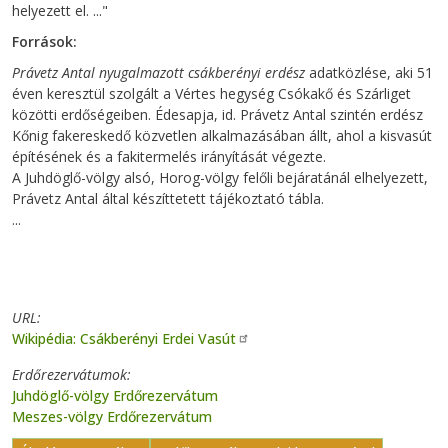
helyezett el. ..."
Források:
Právetz Antal nyugalmazott csákberényi erdész
adatközlése, aki 51
éven keresztül szolgált a Vértes hegység Csókakő és Szárliget
közötti erdőségeiben. Édesapja, id. Právetz Antal szintén erdész
Kőnig fakereskedő közvetlen alkalmazásában állt, ahol a kisvasút
építésének és a fakitermelés irányítását végezte.
A Juhdöglő-völgy alsó, Horog-völgy felőli bejáratánál elhelyezett,
Právetz Antal által készíttetett tájékoztató tábla.
...
URL
Wikipédia: Csákberényi Erdei Vasút
Erdőrezervátumok
Juhdöglő-völgy Erdőrezervátum
Meszes-völgy Erdőrezervátum