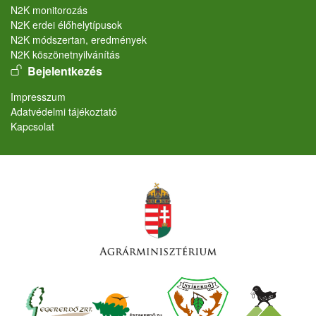
N2K monitorozás
N2K erdei élőhelytípusok
N2K módszertan, eredmények
N2K köszönetnyilvánítás
User account menu
Bejelentkezés
Lábléc
Impresszum
Adatvédelmi tájékoztató
Kapcsolat