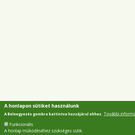
A honlapon sütiket használunk
További inform
A Beleegyezés gombra kattintva hozzájárul ehhez.
Funkcionális
A honlap működéséhez szükséges sütik.