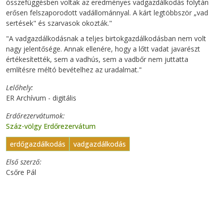
összefüggésben voltak az eredményes vadgazdálkodás folytán
erősen felszaporodott vadállománnyal. A kárt legtöbbször „vad
sertések" és szarvasok okozták."
"A vadgazdálkodásnak a teljes birtokgazdálkodásban nem volt
nagy jelentősége. Annak ellenére, hogy a lőtt vadat javarészt
értékesítették, sem a vadhús, sem a vadbőr nem juttatta
említésre méltó bevételhez az uradalmat."
Lelőhely
ER Archívum - digitális
Erdőrezervátumok
Száz-völgy Erdőrezervátum
erdőgazdálkodás
vadgazdálkodás
Első szerző
Csőre Pál