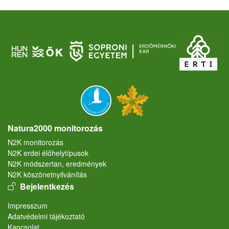
Natura2000 monitorozás
N2K monitorozás
N2K erdei élőhelytípusok
N2K módszertan, eredmények
N2K köszönetnyilvánítás
User account menu
Bejelentkezés
Lábléc
Impresszum
Adatvédelmi tájékoztató
Kapcsolat