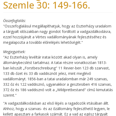
Szemle 30: 149-166.
Összefoglalás
"Összefoglalásul megállapíthatjuk, hogy az Eszterházy uradalom
a tárgyalt időszakban nagy gondot fordított a vadgazdálkodásra,
ezzel hozzájárult a Vértes vadállományának fejlesztéséhez és
megalapozta a további előrelépés lehetőségét."
Megjegyzések
"Az Eszterházy levéltár iratai között akad olyan is, amely
állománybecslést tartalmaz. A tatai részre vonatkozóan 1813-
ban készült „Forstbeschreibung" 11 Revier-ben 123 db szarvast,
133 db őzet és 33 db vaddisznót jelez, mint meglévő
vadállományt. 1856-ban a tatai uradalomban már 249 szarvas,
332 őz és 122 vaddisznó, ugyanakkor a gesztesiben 416 szarvas,
372 őz és 186 vaddisznó volt a „Wildpretbestand" című kimutatás
szerint."
"A vadgazdálkodásban az első lépés a ragadozók irtásában állt.
Ahhoz, hogy a szarvas- és az őzállomány fejleszthető legyen, le
kellett apasztani a farkasok számát. Ez a vad az egész tárgyalt