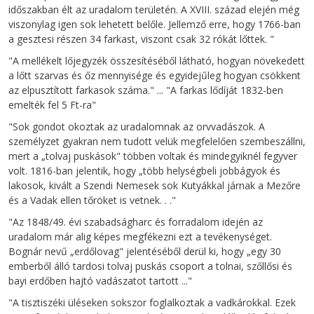
időszakban élt az uradalom területén. A XVIII. század elején még
viszonylag igen sok lehetett belőle. Jellemző erre, hogy 1766-ban
a gesztesi részen 34 farkast, viszont csak 32 rókát lőttek. "
"A mellékelt lőjegyzék összesítéséből látható, hogyan növekedett
a lőtt szarvas és őz mennyisége és egyidejűleg hogyan csökkent
az elpusztított farkasok száma." ... "A farkas lődíját 1832-ben
emelték fel 5 Ft-ra"
"Sok gondot okoztak az uradalomnak az orvvadászok. A
személyzet gyakran nem tudott velük megfelelően szembeszállni,
mert a „tolvaj puskások" többen voltak és mindegyiknél fegyver
volt. 1816-ban jelentik, hogy „több helységbeli jobbágyok és
lakosok, kivált a Szendi Nemesek sok Kutyákkal járnak a Mezőre
és a Vadak ellen tőröket is vetnek. . ."
"Az 1848/49. évi szabadságharc és forradalom idején az
uradalom már alig képes megfékezni ezt a tevékenységet.
Bognár nevű „erdőlovag" jelentéséből derül ki, hogy „egy 30
emberből álló tardosi tolvaj puskás csoport a tolnai, szőllősi és
bayi erdőben hajtó vadászatot tartott ..."
"A tisztiszéki üléseken sokszor foglalkoztak a vadkárokkal. Ezek