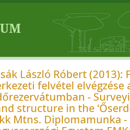
csák László Róbert (2013):
erkezeti felvétel elvégzése
dőrezervátumban - Surveyin
and structure in the ‘Őserd
kk Mtns. Diplomamunka -