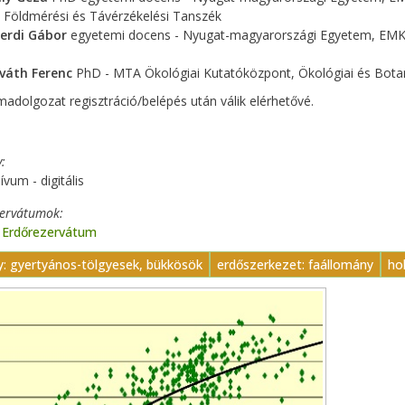
, Földmérési és Távérzékelési Tanszék
perdi Gábor
egyetemi docens - Nyugat-magyarországi Egyetem, EMK,
rváth Ferenc
PhD - MTA Ökológiai Kutatóközpont, Ökológiai és Botani
madolgozat regisztráció/belépés után válik elérhetővé.
y
ívum - digitális
zervátumok
 Erdőrezervátum
y: gyertyános-tölgyesek, bükkösök
erdőszerkezet: faállomány
ho