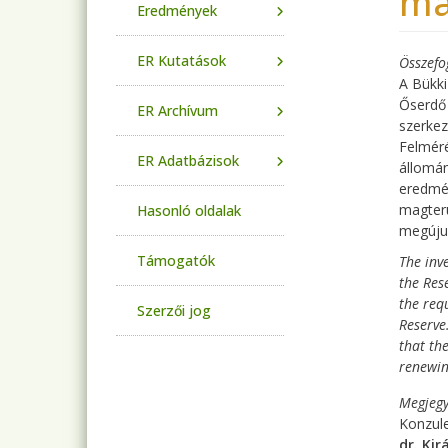
ma
Eredmények
ER Kutatások
Összefo
A Bükki
Őserdő 
ER Archívum
szerkez
Felméré
ER Adatbázisok
állomán
eredmén
magter
Hasonló oldalak
megújul
Támogatók
The inv
the Rese
the req
Szerzői jog
Reserve
that th
renewin
Megjegy
Konzul
dr. Kir