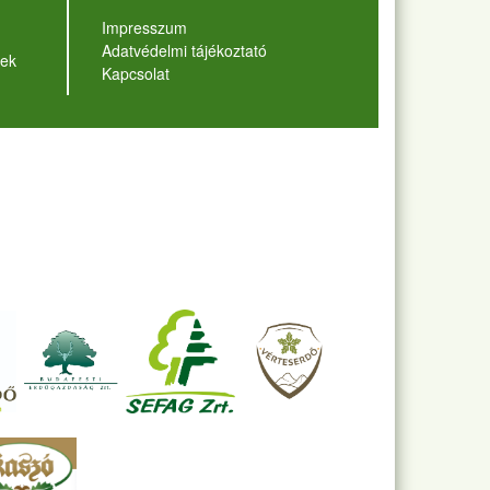
Lábléc
Impresszum
Adatvédelmi tájékoztató
ek
Kapcsolat