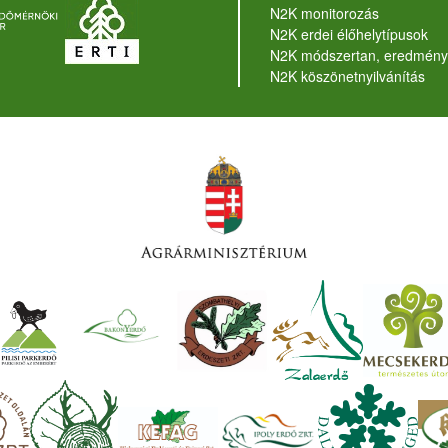
N2K monitorozás
N2K erdei élőhelytípusok
N2K módszertan, eredmény
N2K köszönetnyilvánítás