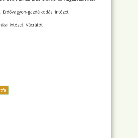
 Erdővagyon-gazdálkodási Intézet
kai Intézet, Vácrátót
ltfa