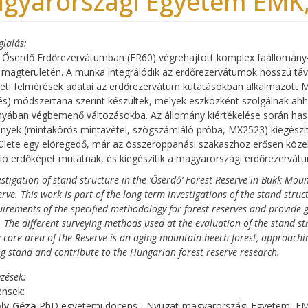
gyarországi Egyetem EMK, 
glalás
 Őserdő Erdőrezervátumban (ER60) végrehajtott komplex faállomány-sz
magterületén. A munka integrálódik az erdőrezervátumok hosszú távú
eti felmérések adatai az erdőrezervátum kutatásokban alkalmazott 
s) módszertana szerint készültek, melyek eszközként szolgálnak ah
yában végbemenő változásokba. Az állomány kiértékelése során has
yek (mintakörös mintavétel, szögszámláló próba, MX2523) kiegészít
ülete egy elöregedő, már az összeroppanási szakaszhoz erősen köz
ó erdőképet mutatnak, és kiegészítik a magyarországi erdőrezervátu
estigation of stand structure in the ‘Őserdő’ Forest Reserve in Bükk Moun
rve. This work is part of the long term investigations of the stand struc
uirements of the specified methodology for forest reserves and provide g
. The different surveying methods used at the evaluation of the stand s
e core area of the Reserve is an aging mountain beech forest, approachi
g stand and contribute to the Hungarian forest reserve research.
zések
ensek:
ály Géza
PhD egyetemi docens - Nyugat-magyarországi Egyetem, EMK,