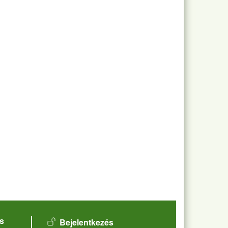
User account menu
s
Bejelentkezés