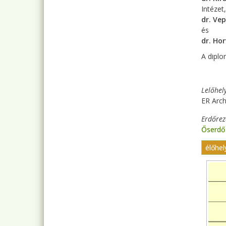
Intézet
dr. Ve
és
dr. Ho
A diplo
Lelőhel
ER Arch
Erdőre
Őserdő
élőhel