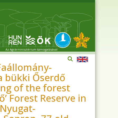
Az Agrárminisztérium támogatásával
 Faállomány-
 a bükki Őserdő
g of the forest
ő’ Forest Reserve in
 Nyugat-