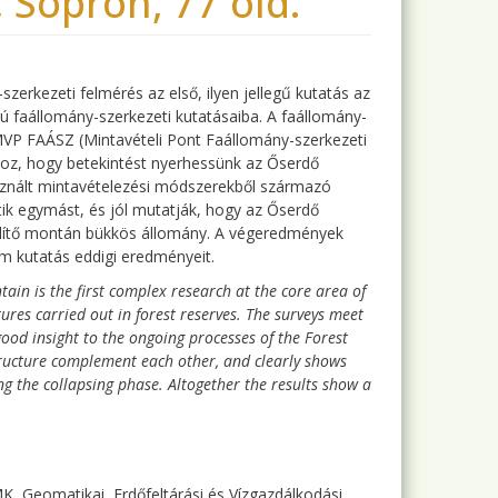
Sopron, 77 old.
erkezeti felmérés az első, ilyen jellegű kutatás az
 faállomány-szerkezeti kutatásaiba. A faállomány-
MVP FAÁSZ (Mintavételi Pont Faállomány-szerkezeti
hoz, hogy betekintést nyerhessünk az Őserdő
znált mintavételezési módszerekből származó
ik egymást, és jól mutatják, hogy az Őserdő
elítő montán bükkös állomány. A végeredmények
m kutatás eddigi eredményeit.
tain is the first complex research at the core area of
tures carried out in forest reserves. The surveys meet
ood insight to the ongoing processes of the Forest
tructure complement each other, and clearly shows
ng the collapsing phase. Altogether the results show a
 Geomatikai, Erdőfeltárási és Vízgazdálkodási