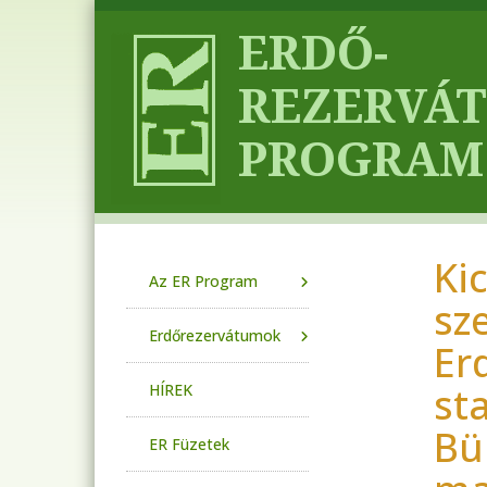
Ugrás a tartalomra
Ki
Main navigation
Az ER Program
sz
Erdőrezervátumok
Er
st
HÍREK
Bü
ER Füzetek