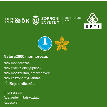
Natura2000 monitorozás
N2K monitorozás
N2K erdei élőhelytípusok
N2K módszertan, eredmények
N2K köszönetnyilvánítás
User account menu
Bejelentkezés
Lábléc
Impresszum
Adatvédelmi tájékoztató
Kapcsolat