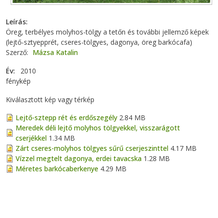
Leírás
Öreg, terbélyes molyhos-tölgy a tetőn és további jellemző képek
(lejtő-sztyepprét, cseres-tölgyes, dagonya, öreg barkócafa)
Szerző
Mázsa Katalin
Év
2010
fénykép
Kiválasztott kép vagy térkép
Lejtő-sztepp rét és erdőszegély
2.84 MB
Meredek déli lejtő molyhos tölgyekkel, visszarágott
cserjékkel
1.34 MB
Zárt cseres-molyhos tölgyes sűrű cserjeszinttel
4.17 MB
Vízzel megtelt dagonya, erdei tavacska
1.28 MB
Méretes barkócaberkenye
4.29 MB