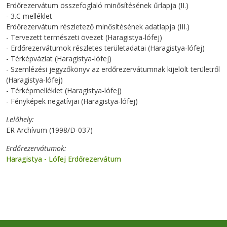
Erdőrezervátum összefoglaló minősítésének űrlapja (II.)
- 3.C melléklet
Erdőrezervátum részletező minősítésének adatlapja (III.)
- Tervezett természeti övezet (Haragistya-lófej)
- Erdőrezervátumok részletes területadatai (Haragistya-lófej)
- Térképvázlat (Haragistya-lófej)
- Szemlézési jegyzőkönyv az erdőrezervátumnak kijelölt területről
(Haragistya-lófej)
- Térképmelléklet (Haragistya-lófej)
- Fényképek negatívjai (Haragistya-lófej)
Lelőhely
ER Archívum (1998/D-037)
Erdőrezervátumok
Haragistya - Lófej Erdőrezervátum