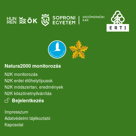
Natura2000 monitorozás
N2K monitorozás
N2K erdei élőhelytípusok
N2K módszertan, eredmények
N2K köszönetnyilvánítás
User account menu
Bejelentkezés
Lábléc
Impresszum
Adatvédelmi tájékoztató
Kapcsolat