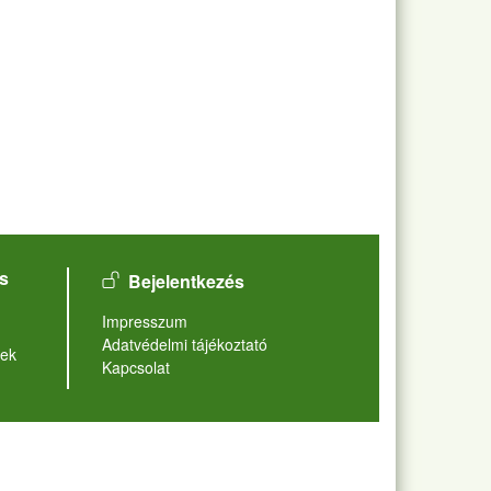
User account menu
s
Bejelentkezés
Lábléc
Impresszum
Adatvédelmi tájékoztató
ek
Kapcsolat