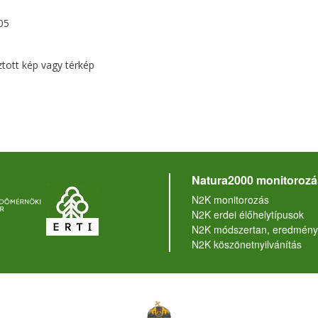
05
ztott kép vagy térkép
Natura2000 monitorozá
N2K monitorozás
N2K erdei élőhelytípusok
N2K módszertan, eredmény
N2K köszönetnyilvánítás