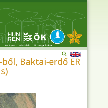
Az Agrárminisztérium támogatásával
ből, Baktai-erdő ER
s)