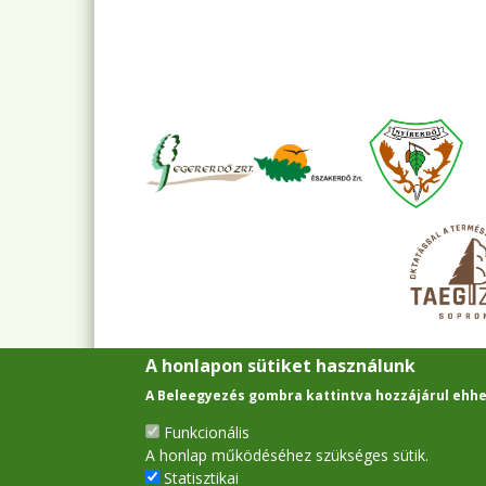
A honlapon sütiket használunk
A Beleegyezés gombra kattintva hozzájárul ehhe
Funkcionális
A honlap működéséhez szükséges sütik.
Statisztikai