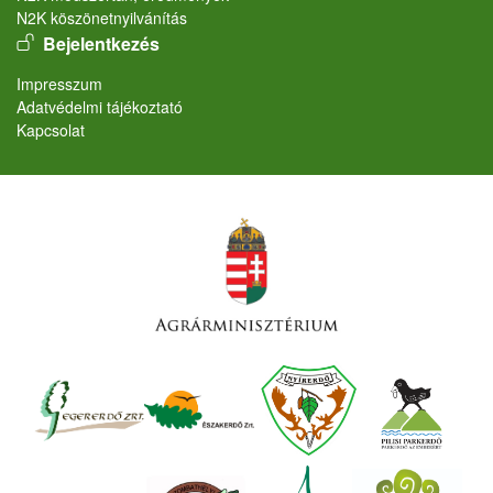
N2K köszönetnyilvánítás
User account menu
Bejelentkezés
Lábléc
Impresszum
Adatvédelmi tájékoztató
Kapcsolat