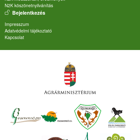
N2K köszönetnyilvánítás
User account menu
Bejelentkezés
Lábléc
Impresszum
Adatvédelmi tájékoztató
Kapcsolat