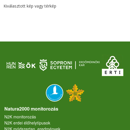
Kiválasztott kép vagy térkép
Natura2000 monitorozás
N2K monitorozás
N2K erdei élőhelytípusok
N2K módszertan, eredmények