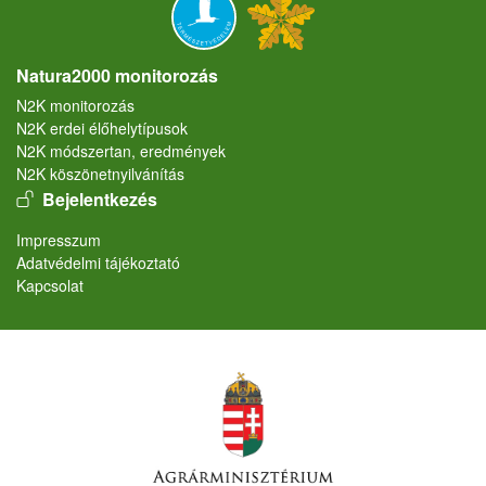
Natura2000 monitorozás
N2K monitorozás
N2K erdei élőhelytípusok
N2K módszertan, eredmények
N2K köszönetnyilvánítás
User account menu
Bejelentkezés
Lábléc
Impresszum
Adatvédelmi tájékoztató
Kapcsolat