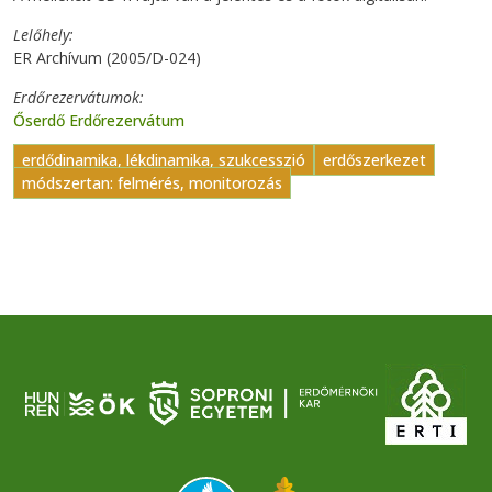
Lelőhely
ER Archívum (2005/D-024)
Erdőrezervátumok
Őserdő Erdőrezervátum
erdődinamika, lékdinamika, szukcesszió
erdőszerkezet
módszertan: felmérés, monitorozás