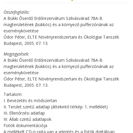
Összefoglalás
A Bükki Őserdő Erdőrezervátum Szilvásvárad 78A-B
magterületének (bükkös) és a környező pufferzónának az
eseménykövetése
Ódor Péter, ELTE Növényrendszertani és Ökológiai Tanszék
Budapest, 2005. 07. 13.
Megjegyzések
A Bükki Őserdő Erdőrezervátum Szilvásvárad 78A-B
magterületének (bükkös) és a környező pufferzónának az
eseménykövetése
Ódor Péter, ELTE Növényrendszertani és Ökológiai Tanszék
Budapest, 2005. 07. 13.
Tartalom:
I. Bevezetés és módszertan
II. Terület szintű adatlap (áttekintő térkép: 1. melléklet)
III. Ellenőrzési adatlap
IV. Állab szintű adatlapok
Fotók dokumentációja
A mellékelt CD-n rajta van a jelentés és a fotók digitálisan.