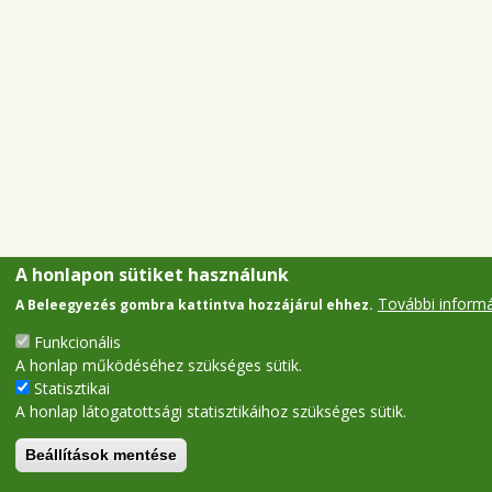
A honlapon sütiket használunk
További inform
A Beleegyezés gombra kattintva hozzájárul ehhez.
Funkcionális
A honlap működéséhez szükséges sütik.
Statisztikai
A honlap látogatottsági statisztikáihoz szükséges sütik.
Beállítások mentése