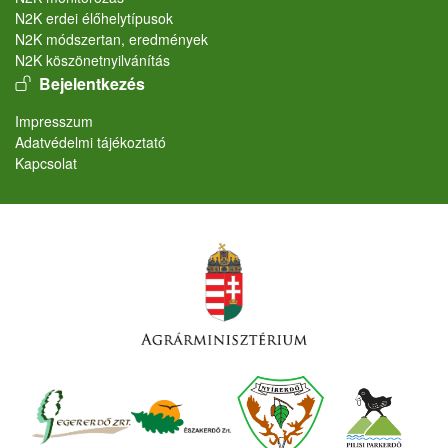
N2K erdei élőhelytípusok
N2K módszertan, eredmények
N2K köszönetnyilvánítás
User account menu
Bejelentkezés
Lábléc
Impresszum
Adatvédelmi tájékoztató
Kapcsolat