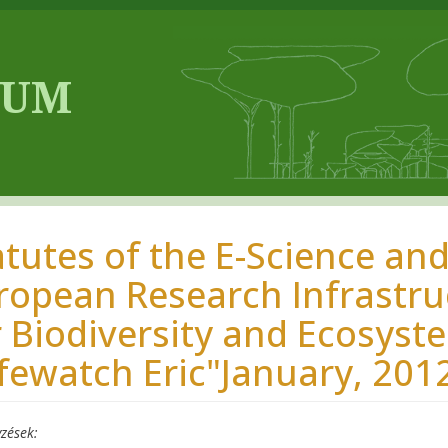
atutes of the E-Science an
ropean Research Infrastr
r Biodiversity and Ecosys
ifewatch Eric"January, 201
zések