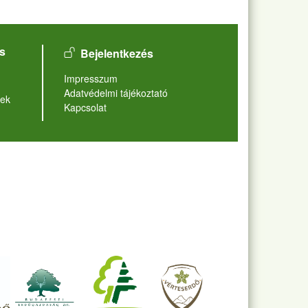
User account menu
s
Bejelentkezés
Lábléc
Impresszum
Adatvédelmi tájékoztató
ek
Kapcsolat