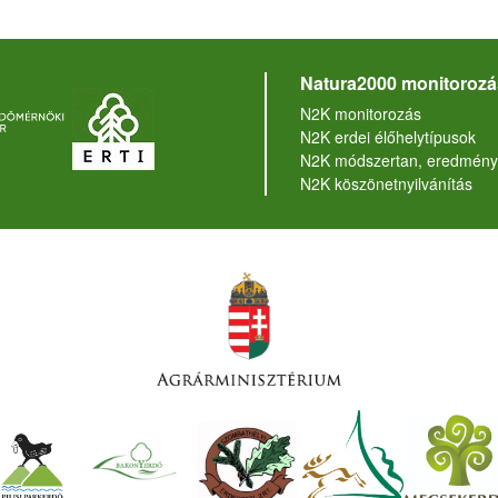
Natura2000 monitorozá
N2K monitorozás
N2K erdei élőhelytípusok
N2K módszertan, eredmény
N2K köszönetnyilvánítás