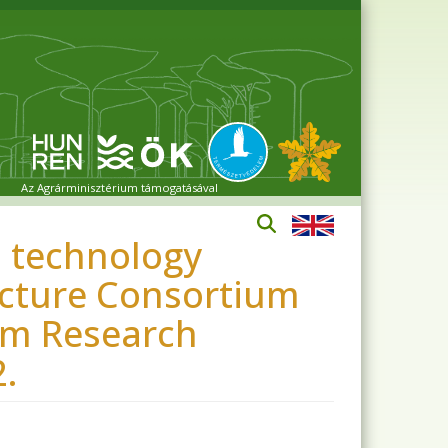
Az Agrárminisztérium támogatásával
d technology
ucture Consortium
tem Research
2.