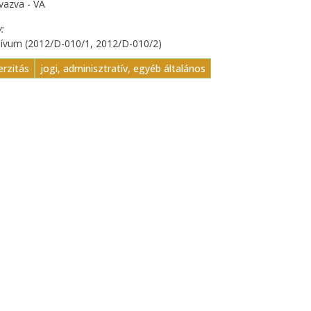
vazva - VA
y
hívum (2012/D-010/1, 2012/D-010/2)
erzitás
jogi, adminisztratív, egyéb általános