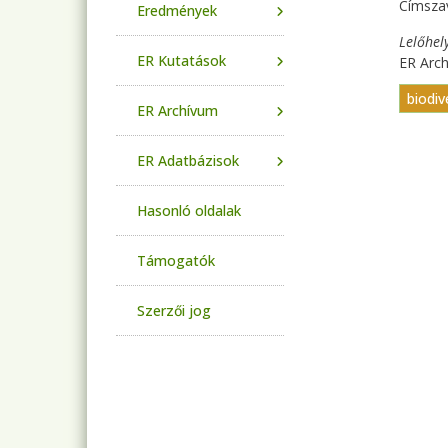
Címsza
Eredmények
Lelőhel
ER Kutatások
ER Arc
biodiv
ER Archívum
ER Adatbázisok
Hasonló oldalak
Támogatók
Szerzői jog