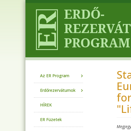
Ugrás a tartalomra
St
Main navigation
Az ER Program
Eu
Erdőrezervátumok
fo
"L
HÍREK
ER Füzetek
Megjegy