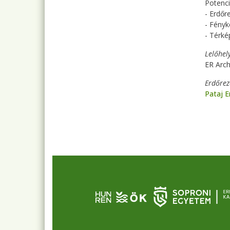
Potenci
- Erdőr
- Fényk
- Térké
Lelőhel
ER Arc
Erdőre
Pataj 