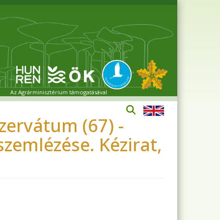
Az Agrárminisztérium támogatásával
ezervátum (67) -
zemlézése. Kézirat,