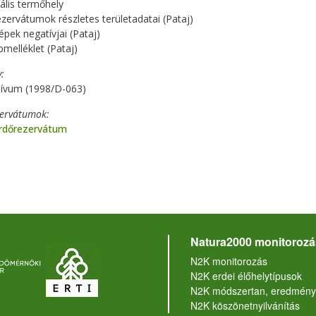
ális termőhely
ezervátumok részletes területadatai (Pataj)
épek negatívjai (Pataj)
pmelléklet (Pataj)
y
hívum (1998/D-063)
zervátumok
Erdőrezervátum
Natura2000 monitorozá
N2K monitorozás
N2K erdei élőhelytípusok
N2K módszertan, eredmény
N2K köszönetnyilvánítás