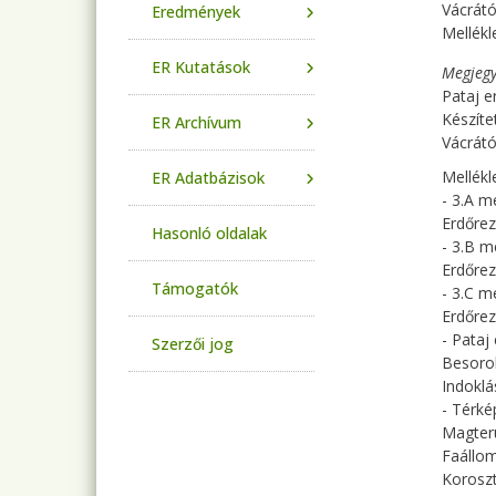
Vácrátó
Eredmények
Mellékl
ER Kutatások
Megjegy
Pataj e
Készítet
ER Archívum
Vácrátó
Mellékl
ER Adatbázisok
- 3.A me
Erdőrez
Hasonló oldalak
- 3.B m
Erdőrez
Támogatók
- 3.C me
Erdőrez
- Pataj
Szerzői jog
Besorol
Indoklá
- Térké
Magter
Faállo
Korosz