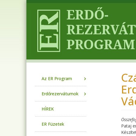
Ugrás a tartalomra
Czá
Main navigation
Az ER Program
Er
Erdőrezervátumok
Vá
HÍREK
Összefo
ER Füzetek
Pataj e
Készítet