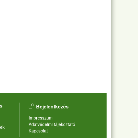
User account menu
s
Bejelentkezés
Lábléc
Impresszum
Adatvédelmi tájékoztató
ek
Kapcsolat