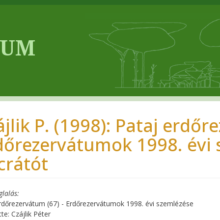
jlik P. (1998): Pataj erdőr
dőrezervátumok 1998. évi s
crátót
glalás
rdőrezervátum (67) - Erdőrezervátumok 1998. évi szemlézése
te: Czájlik Péter