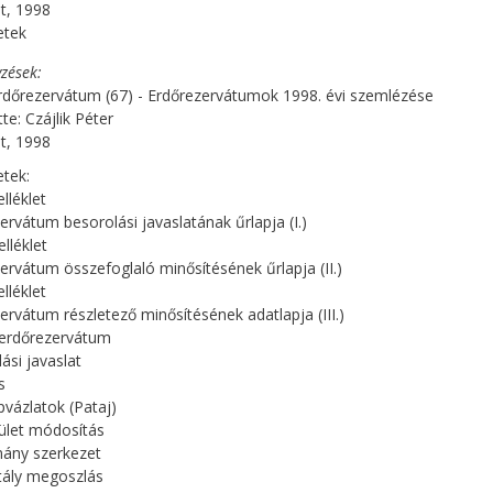
t, 1998
etek
zések
rdőrezervátum (67) - Erdőrezervátumok 1998. évi szemlézése
te: Czájlik Péter
t, 1998
etek:
lléklet
ervátum besorolási javaslatának űrlapja (I.)
elléklet
ervátum összefoglaló minősítésének űrlapja (II.)
lléklet
ervátum részletező minősítésének adatlapja (III.)
 erdőrezervátum
ási javaslat
s
pvázlatok (Pataj)
ület módosítás
mány szerkezet
tály megoszlás