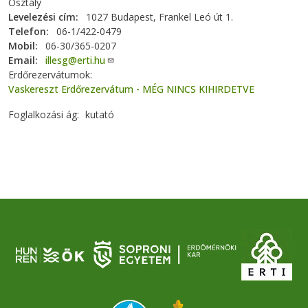
Osztály
Levelezési cím
1027 Budapest, Frankel Leó út 1.
Telefon
06-1/422-0479
Mobil
06-30/365-0207
Email
illesg@erti.hu
Erdőrezervátumok
Vaskereszt Erdőrezervátum - MÉG NINCS KIHIRDETVE
Foglalkozási ág
kutató