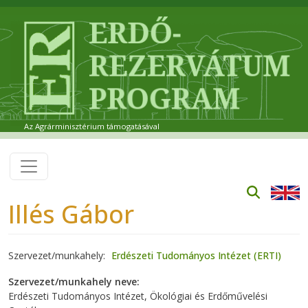
Ugrás a tartalomra
Az Agrárminisztérium támogatásával
Illés Gábor
Szervezet/munkahely
Erdészeti Tudományos Intézet (ERTI)
Szervezet/munkahely neve
Erdészeti Tudományos Intézet, Ökológiai és Erdőművelési