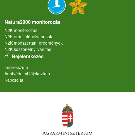
Natura2000 monitorozás
N2K monitorozás
N2K erdei élőhelytípusok
N2K módszertan, eredmények
N2K köszönetnyilvánítás
User account menu
Bejelentkezés
Lábléc
Impresszum
Adatvédelmi tájékoztató
Kapcsolat