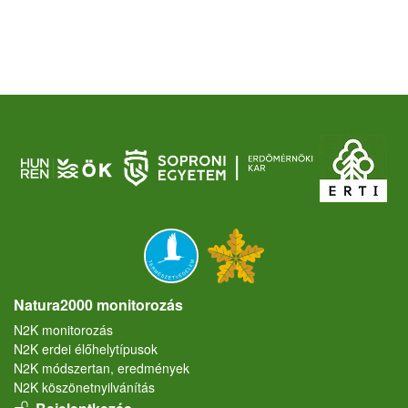
Natura2000 monitorozás
N2K monitorozás
N2K erdei élőhelytípusok
N2K módszertan, eredmények
N2K köszönetnyilvánítás
User account menu