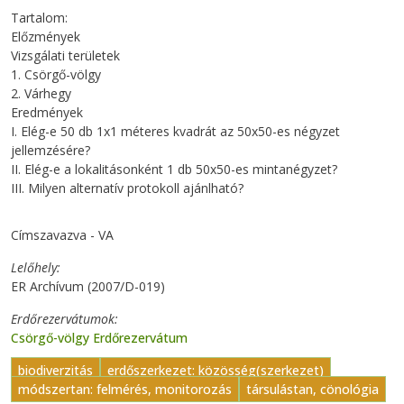
Tartalom:
Előzmények
Vizsgálati területek
1. Csörgő-völgy
2. Várhegy
Eredmények
I. Elég-e 50 db 1x1 méteres kvadrát az 50x50-es négyzet
jellemzésére?
II. Elég-e a lokalitásonként 1 db 50x50-es mintanégyzet?
III. Milyen alternatív protokoll ajánlható?
Címszavazva - VA
Lelőhely
ER Archívum (2007/D-019)
Erdőrezervátumok
Csörgő-völgy Erdőrezervátum
biodiverzitás
erdőszerkezet: közösség(szerkezet)
módszertan: felmérés, monitorozás
társulástan, cönológia