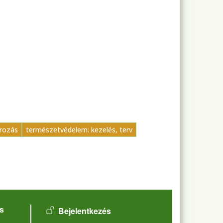
orozás
természetvédelem: kezelés, terv
User account menu
s
Bejelentkezés