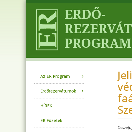
Ugrás a tartalomra
Jel
Main navigation
Az ER Program
vé
Erdőrezervátumok
fa
Sz
HÍREK
ER Füzetek
Összefo