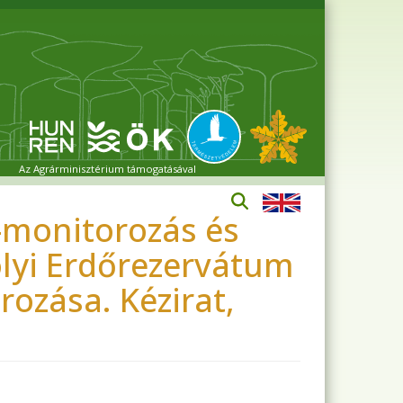
Az Agrárminisztérium támogatásával
ás-monitorozás és
olyi Erdőrezervátum
ozása. Kézirat,