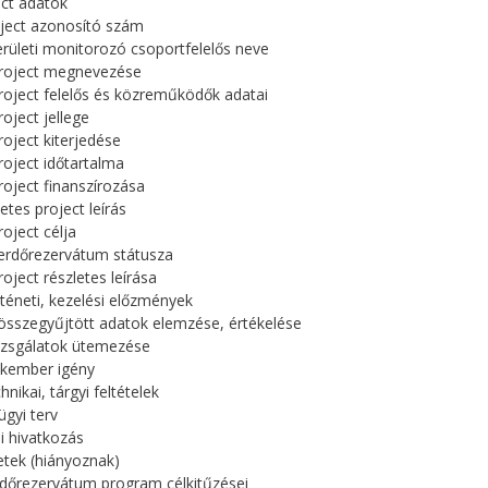
ect adatok
oject azonosító szám
területi monitorozó csoportfelelős neve
project megnevezése
project felelős és közreműködők adatai
roject jellege
project kiterjedése
project időtartalma
project finanszírozása
etes project leírás
roject célja
 erdőrezervátum státusza
roject részletes leírása
rténeti, kezelési előzmények
 összegyűjtött adatok elemzése, értékelése
vizsgálatok ütemezése
akember igény
hnikai, tárgyi feltételek
ügyi terv
i hivatkozás
etek (hiányoznak)
rdőrezervátum program célkitűzései