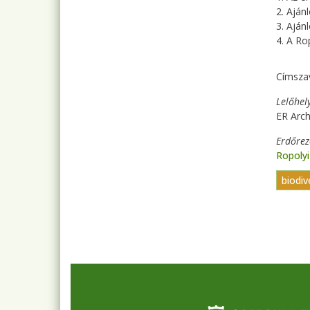
2. Aján
3. Aján
4. A Ro
Címsza
Lelőhel
ER Arc
Erdőre
Ropoly
biodiv