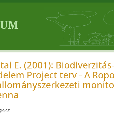
itai E. (2001): Biodiverzit
delem Project terv - A Rop
állományszerkezeti monitor
enna
glalás