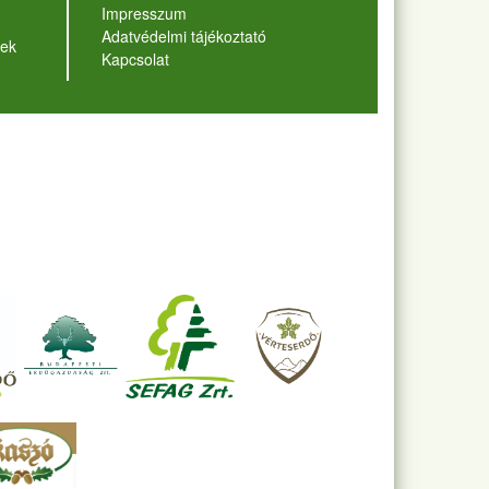
Lábléc
Impresszum
Adatvédelmi tájékoztató
ek
Kapcsolat