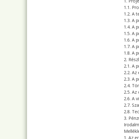
1. Proj
1.1. Pr
1.2. A 
1.3. A 
1.4. A 
1.5. A p
1.6. A 
1.7. A 
1.8. A 
2. Részl
2.1. A p
2.2. Az
2.3. A p
2.4. Tö
2.5. Az
2.6. A 
2.7. Sz
2.8. Tec
3. Pénz
Irodalm
Mellékl
1. Az e