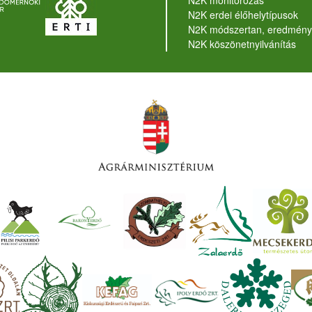
N2K monitorozás
N2K erdei élőhelytípusok
N2K módszertan, eredmény
N2K köszönetnyilvánítás