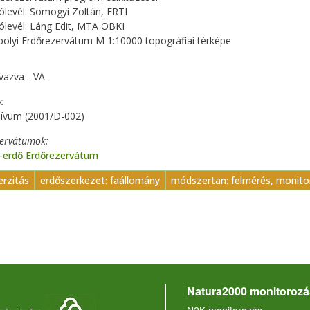
lólevél: Somogyi Zoltán, ERTI
lólevél: Láng Edit, MTA ÖBKI
polyi Erdőrezervátum M 1:10000 topográfiai térképe
vazva - VA
y
hívum (2001/D-002)
zervátumok
i-erdő Erdőrezervátum
erzitás
erdőszerkezet: faállomány
módszertan: felmérés, monit
Natura2000 monitorozá