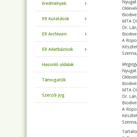
Nyugat
Eredmények
Okleve
Biodive
ER Kutatások
MTA Ö
Dr. Lán
ER Archívum
Biodive
A Ropol
Készítet
ER Adatbázisok
Szenna
Megjegy
Hasonló oldalak
Nyugat
Okleve
Támogatók
Biodive
MTA Ö
Szerzői jog
Dr. Lán
Biodive
A Ropol
Készítet
Szenna
Tartal