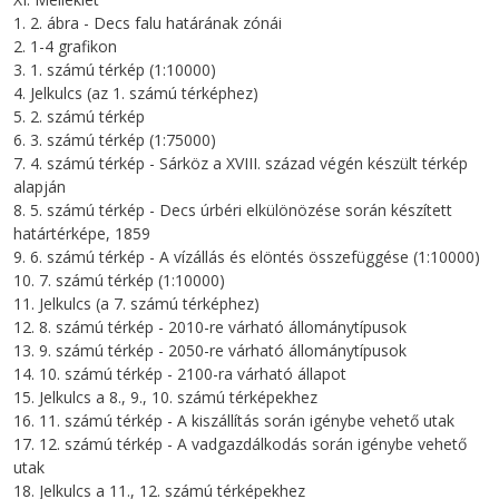
1. 2. ábra - Decs falu határának zónái
2. 1-4 grafikon
3. 1. számú térkép (1:10000)
4. Jelkulcs (az 1. számú térképhez)
5. 2. számú térkép
6. 3. számú térkép (1:75000)
7. 4. számú térkép - Sárköz a XVIII. század végén készült térkép
alapján
8. 5. számú térkép - Decs úrbéri elkülönözése során készített
határtérképe, 1859
9. 6. számú térkép - A vízállás és elöntés összefüggése (1:10000)
10. 7. számú térkép (1:10000)
11. Jelkulcs (a 7. számú térképhez)
12. 8. számú térkép - 2010-re várható állománytípusok
13. 9. számú térkép - 2050-re várható állománytípusok
14. 10. számú térkép - 2100-ra várható állapot
15. Jelkulcs a 8., 9., 10. számú térképekhez
16. 11. számú térkép - A kiszállítás során igénybe vehető utak
17. 12. számú térkép - A vadgazdálkodás során igénybe vehető
utak
18. Jelkulcs a 11., 12. számú térképekhez