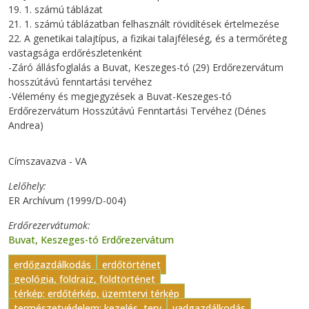
19. 1. számú táblázat
21. 1. számú táblázatban felhasznált rövidítések értelmezése
22. A genetikai talajtípus, a fizikai talajféleség, és a termőréteg
vastagsága erdőrészletenként
-Záró állásfoglalás a Buvat, Keszeges-tó (29) Erdőrezervátum
hosszútávú fenntartási tervéhez
-Vélemény és megjegyzések a Buvat-Keszeges-tó
Erdőrezervátum Hosszútávú Fenntartási Tervéhez (Dénes
Andrea)
Címszavazva - VA
Lelőhely
ER Archívum (1999/D-004)
Erdőrezervátumok
Buvat, Keszeges-tó Erdőrezervátum
erdőgazdálkodás
erdőtörténet
geológia, földrajz, földtörténet
térkép: erdőtérkép, üzemtervi térkép
természetvédelem: kezelés, terv
vadgazdálkodás