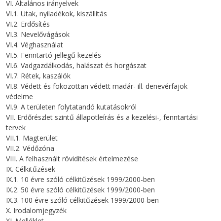
VI. Általános irányelvek
VI.1. Utak, nyiladékok, kiszállítás
VI.2. Erdősítés
VI.3. Nevelővágások
VI.4. Véghasználat
VI.5. Fenntartó jellegű kezelés
VI.6. Vadgazdálkodás, halászat és horgászat
VI.7. Rétek, kaszálók
VI.8. Védett és fokozottan védett madár- ill. denevérfajok
védelme
VI.9. A területen folytatandó kutatásokról
VII. Erdőrészlet szintű állapotleírás és a kezelési-, fenntartási
tervek
VII.1. Magterület
VII.2. Védőzóna
VIII. A felhasznált rövidítések értelmezése
IX. Célkitűzések
IX.1. 10 évre szóló célkitűzések 1999/2000-ben
IX.2. 50 évre szóló célkitűzések 1999/2000-ben
IX.3. 100 évre szóló célkitűzések 1999/2000-ben
X. Irodalomjegyzék
XI. Melléklet