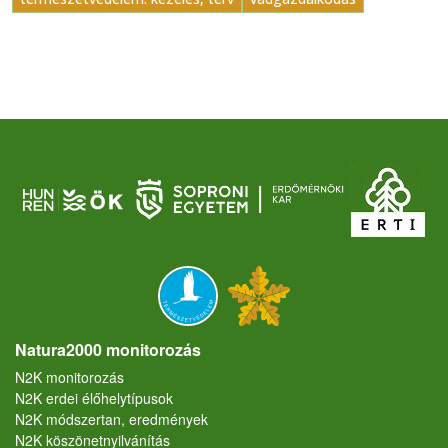
Natura2000 monitorozás
N2K monitorozás
N2K erdei élőhelytípusok
N2K módszertan, eredmények
N2K köszönetnyilvánítás