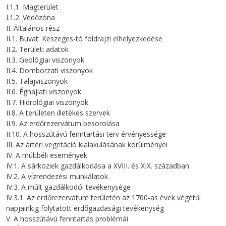
I.1.1. Magterület
I.1.2. Védőzóna
II. Általános rész
II.1. Buvat: Keszeges-tó földrajzi elhelyezkedése
II.2. Területi adatok
II.3. Geológiai viszonyok
II.4. Domborzati viszonyok
II.5. Talajviszonyok
II.6. Éghajlati viszonyok
II.7. Hidrológiai viszonyok
II.8. A területen illetékes szervek
II.9. Az erdőrezervátum besorolása
II.10. A hosszútávú fenntartási terv érvényessége
III. Az ártéri vegetáció kialakulásának körülményei
IV. A múltbéli események
IV.1. A sárköziek gazdálkodása a XVIII. és XIX. században
IV.2. A vízrendezési munkálatok
IV.3. A múlt gazdálkodói tevékenysége
IV.3.1. Az erdőrezervátum területén az 1700-as évek végétől
napjainkig folytatott erdőgazdasági tevékenység
V. A hosszútávú fenntartás problémái