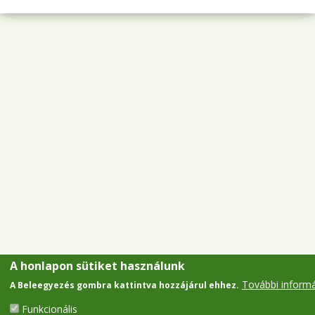
A honlapon sütiket használunk
További inform
A Beleegyezés gombra kattintva hozzájárul ehhez.
Funkcionális