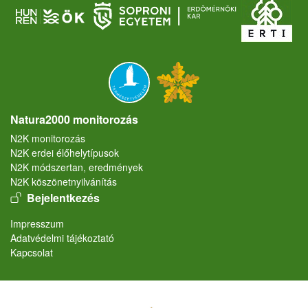
Natura2000 monitorozás
N2K monitorozás
N2K erdei élőhelytípusok
N2K módszertan, eredmények
N2K köszönetnyilvánítás
User account menu
Bejelentkezés
Lábléc
Impresszum
Adatvédelmi tájékoztató
Kapcsolat