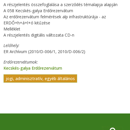
A részjelentés összefoglalása a szerződés témalapja alapján
A 058 Kecskés-galya Erdőrezervátum
Az erdőrezervátum felmérések alp infrastruktúrája - az
ERDŐ+h+á+l+ó kitűzése
Melléklet
A részjelentés digitális változata CD-n
Lelőhely
ER Archívum (2010/D-006/1, 2010/D-006/2)
Erdőrezervátumok
Kecskés-galya Erdőrezervátum
jogi, adminisztratív, egyéb általános