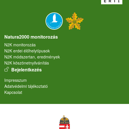
Natura2000 monitorozás
N2K monitorozás
N2K erdei élőhelytípusok
N2K módszertan, eredmények
N2K köszönetnyilvánítás
User account menu
Bejelentkezés
Lábléc
Impresszum
Adatvédelmi tájékoztató
Kapcsolat