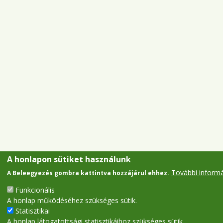
A honlapon sütiket használunk
További inform
A Beleegyezés gombra kattintva hozzájárul ehhez.
Funkcionális
A honlap működéséhez szükséges sütik.
Statisztikai
A honlap látogatottsági statisztikáihoz szükséges sütik.