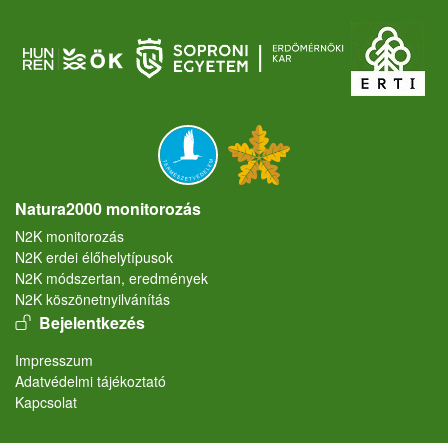
Natura2000 monitorozás
N2K monitorozás
N2K erdei élőhelytípusok
N2K módszertan, eredmények
N2K köszönetnyilvánítás
User account menu
Bejelentkezés
Lábléc
Impresszum
Adatvédelmi tájékoztató
Kapcsolat