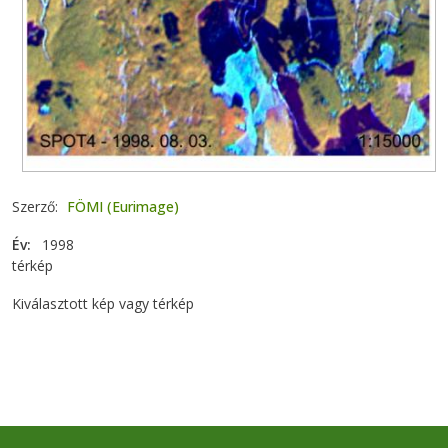
Szerző
FÖMI (Eurimage)
Év
1998
térkép
Kiválasztott kép vagy térkép