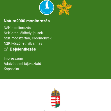
Natura2000 monitorozás
N2K monitorozás
N2K erdei élőhelytípusok
N2K módszertan, eredmények
N2K köszönetnyilvánítás
User account menu
Bejelentkezés
Lábléc
Impresszum
Adatvédelmi tájékoztató
Kapcsolat