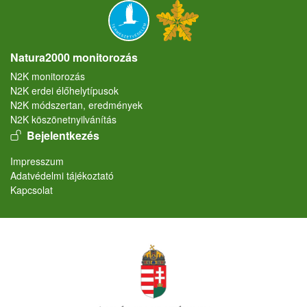
Natura2000 monitorozás
N2K monitorozás
N2K erdei élőhelytípusok
N2K módszertan, eredmények
N2K köszönetnyilvánítás
User account menu
Bejelentkezés
Lábléc
Impresszum
Adatvédelmi tájékoztató
Kapcsolat