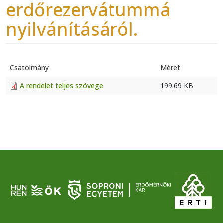
erdőrezervátummá
nyilvánításáról.
Csatolmány
Méret
A rendelet teljes szövege
199.69 KB