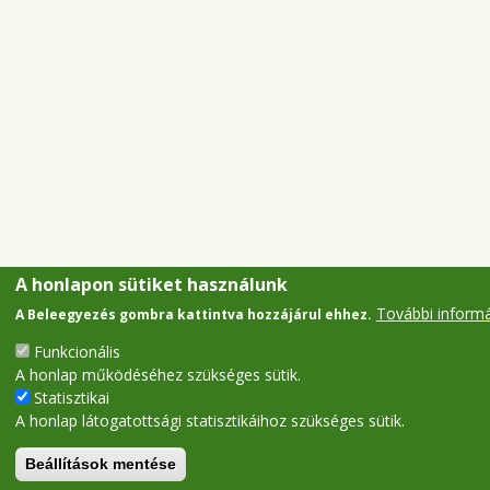
A honlapon sütiket használunk
További inform
A Beleegyezés gombra kattintva hozzájárul ehhez.
Funkcionális
A honlap működéséhez szükséges sütik.
Statisztikai
A honlap látogatottsági statisztikáihoz szükséges sütik.
Beállítások mentése