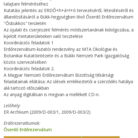
talajtani felméréséhez
Kutatási jelentés az ERDŐ+h+á+l+ó tervezéséről, létesítéséről és
állandósításáról a Bükk-hegységben lévő Őserdő Erdőrezervátum
"Ősbükkös" területén
Az újulati és cserjeszint felmérés módszertanának kidolgozása, a
kijelölt mintaterületeken való tesztelése
Koordinációs feladatok 1
Erdőrezervátum-kutatói rendezvény az MTA Ökológiai és
Botanikai Kutatóintézete és a Bükki Nemzeti Park Igazgatóság
közös szervezésében
Koordinációs feladatok 2.
A Magyar Nemzeti Erdőrezervátum Bizottság titkársági
feladatainak ellátása: Az ülések emlékeztetői a szerződés hatálya
alá tartozó időszakban
Az anyag digitálisan is megvan a mellékelt CD-n.
Lelőhely
ER Archívum (2009/D-003/1, 2009/D-003/2)
Erdőrezervátumok
Őserdő Erdőrezervátum