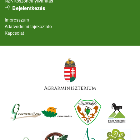
N2K köszönetnyilvánítás
User account menu
Bejelentkezés
Lábléc
Impresszum
Adatvédelmi tájékoztató
Kapcsolat