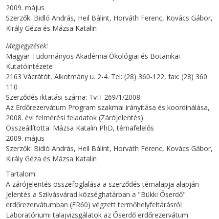
2009. május
Szerzők: Bidló András, Heil Bálint, Horváth Ferenc, Kovács Gábor,
Király Géza és Mázsa Katalin
Megjegyzések
Magyar Tudományos Akadémia Ökológiai és Botanikai
Kutatóintézete
2163 Vácrátót, Alkotmány u. 2-4. Tel: (28) 360-122, fax: (28) 360
110
Szerződés iktatási száma: TvH-269/1/2008
Az Erdőrezervátum Program szakmai irányítása és koordinálása,
2008. évi felmérési feladatok (Zárójelentés)
Összeállította: Mázsa Katalin PhD, témafelelős
2009. május
Szerzők: Bidló András, Heil Bálint, Horváth Ferenc, Kovács Gábor,
Király Géza és Mázsa Katalin
Tartalom:
A zárójelentés összefoglalása a szerződés témalapja alapján
Jelentés a Szilvásvárad községhatárban a "Bükki Őserdő"
erdőrezervátumban (ER60) végzett termőhelyfeltárásról
Laboratóriumi talajvizsgálatok az Őserdő erdőrezervátum