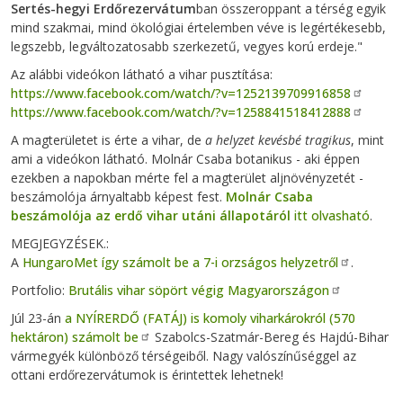
Sertés-hegyi Erdőrezervátum
ban összeroppant a térség egyik
mind szakmai, mind ökológiai értelemben véve is legértékesebb,
legszebb, legváltozatosabb szerkezetű, vegyes korú erdeje."
Az alábbi videókon látható a vihar pusztítása:
https://www.facebook.com/watch/?v=1252139709916858
https://www.facebook.com/watch/?v=1258841518412888
A magterületet is érte a vihar, de
a helyzet kevésbé tragikus
, mint
ami a videókon látható. Molnár Csaba botanikus - aki éppen
ezekben a napokban mérte fel a magterület aljnövényzetét -
beszámolója árnyaltabb képest fest.
Molnár Csaba
beszámolója az erdő vihar utáni állapotáról
itt olvasható
.
MEGJEGYZÉSEK.:
A
HungaroMet így számolt be a 7-i orzságos helyzetről
.
Portfolio:
Brutális vihar söpört végig Magyarországon
Júl 23-án
a NYÍRERDŐ (FATÁJ) is komoly viharkárokról (570
hektáron) számolt be
S
zabolcs-Szatmár-Bereg és Hajdú-Bihar
vármegyék különböző térségeiből. Nagy valószínűséggel az
ottani erdőrezervátumok is érintettek lehetnek!