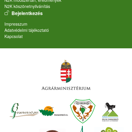
N2K köszönetnyilvánítás
User account menu
Bejelentkezés
Lábléc
Impresszum
Adatvédelmi tájékoztató
Kapcsolat