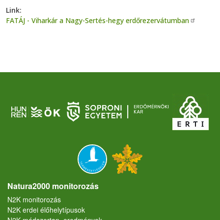
Link
FATÁJ - Viharkár a Nagy-Sertés-hegy erdőrezervátumban
Natura2000 monitorozás
N2K monitorozás
N2K erdei élőhelytípusok
N2K módszertan, eredmények